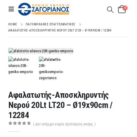
0
HOME
ΠΑΓΟΜΗΧΑΝΈΣ ΕΠΑΓΓΕΛΜΑΤΙΚΈΣ
ΑΦΑΛΑΤΩΤΉΣ-ΑΠΟΣΚΛΗΡΥΝΤΉΣ ΝΕΡΟΎ 20LT LT20 – Ø19X90CM / 12284
Αφαλατωτής-Αποσκληρυντής
Νερού 20Lt LT20 – Ø19x90cm /
12284
( Δεν υπάρχει καμία αξιολόγηση ακόμη. )
0
out of 5