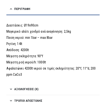
ΠΕΡΙΓΡΑΦΉ
Διαστάσεις: Ø19x90cm
Μαγειρικό αλάτι χονδρό ανά αναγέννηση: 2,5kg
Πίεση νερού: min 1bar – max 8bar
Ρητίνη: 14lt
Απόδοση: 4200lt
Μέγιστη σκληρότητα: 90°f
Μέγιστη ροή νερού/h: 1000lt
Αφαλατώνει 4200lt νερού σε τιμές σκληρότητας: 20°f, 11°d, 200
ppm CaCo3
ΑΞΙΟΛΟΓΉΣΕΙΣ (0)
ΤΡΌΠΟΙ ΑΠΟΣΤΟΛΉΣ