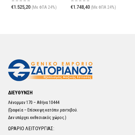
0
out of 5
0
out of 5
0
€
1.525,20
€
1.748,40
€
1
(Με ΦΠΑ 24%)
(Με ΦΠΑ 24%)
ΔΙΕΥΘΥΝΣΗ
Λένορμαν 170 – Αθήνα 10444
(Γραφεία – Επίσκεψη κατόπιν ραντεβού.
Δεν υπάρχει εκθεσιακός χώρος.)
ΩΡΑΡΙΟ ΛΕΙΤΟΥΡΓΙΑΣ: