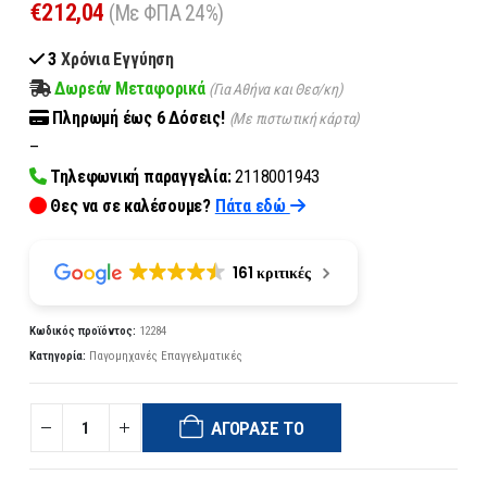
€
212,04
(Με ΦΠΑ 24%)
3
Χρόνια Εγγύηση
Δωρεάν Μεταφορικά
(Για Αθήνα και Θεσ/κη)
Πληρωμή
έως 6
Δόσεις!
(Με πιστωτική κάρτα)
–
Τηλεφωνική παραγγελία:
2118001943
Θες να σε καλέσουμε?
Πάτα εδώ
161 κριτικές
Κωδικός προϊόντος:
12284
Κατηγορία:
Παγομηχανές Επαγγελματικές
ΑΓΌΡΑΣΈ ΤΟ