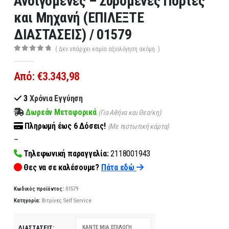
Ανοιγόμενες – Συρόμενες Πόρτες
και Μηχανή (ΕΠΙΛΕΞΤΕ
ΔΙΑΣΤΑΣΕΙΣ) / 01579
( Δεν υπάρχει καμία αξιολόγηση ακόμη. )
0
out of 5
Από:
€
3.343,98
3
Χρόνια Εγγύηση
Δωρεάν Μεταφορικά
(Για Αθήνα και Θεσ/κη)
Πληρωμή
έως 6
Δόσεις!
(Με πιστωτική κάρτα)
–
Τηλεφωνική παραγγελία:
2118001943
Θες να σε καλέσουμε?
Πάτα εδώ
Κωδικός προϊόντος:
01579
Κατηγορία:
Βιτρίνες Self Service
ΔΙΑΣΤΆΣΕΙΣ