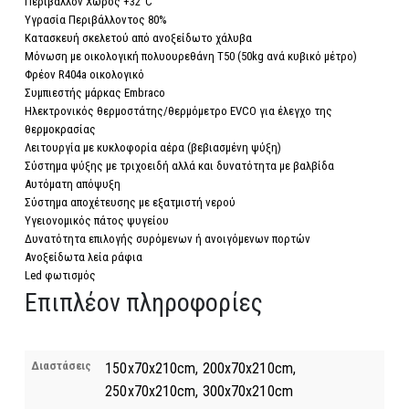
Περιβάλλον Χώρος +32°C
Υγρασία Περιβάλλοντος 80%
Κατασκευή σκελετού από ανοξείδωτο χάλυβα
Μόνωση με οικολογική πολυουρεθάνη Τ50 (50kg ανά κυβικό μέτρο)
Φρέον R404a οικολογικό
Συμπιεστής μάρκας Embraco
Ηλεκτρονικός θερμοστάτης/θερμόμετρο EVCO για έλεγχο της
θερμοκρασίας
Λειτουργία με κυκλοφορία αέρα (βεβιασμένη ψύξη)
Σύστημα ψύξης με τριχοειδή αλλά και δυνατότητα με βαλβίδα
Αυτόματη απόψυξη
Σύστημα αποχέτευσης με εξατμιστή νερού
Υγειονομικός πάτος ψυγείου
Δυνατότητα επιλογής συρόμενων ή ανοιγόμενων πορτών
Ανοξείδωτα λεία ράφια
Led φωτισμός
Επιπλέον πληροφορίες
Διαστάσεις
150x70x210cm, 200x70x210cm,
250x70x210cm, 300x70x210cm