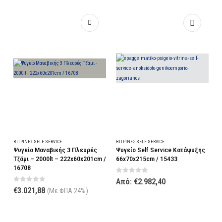
Αυτό το προϊόν έχει πολλαπλές παραλλαγές. Οι επιλογές μπορούν να επιλεγούν στη σελίδα του προϊόντος
Αυτό το προϊόν έχει π
ΒΙΤΡΊΝΕΣ SELF SERVICE
ΒΙΤΡΊΝΕΣ SELF SERVICE
Β
Ψυγείο Μαναβικής 3 Πλευρές
Ψυγείο Self Service Κατάψυξης
Ψ
Τζάμι – 2000lt – 222x60x201cm /
66x70x215cm / 15433
1
16708
0
out of 5
Από:
€
2.982,40
0
out of 5
€
3.021,88
(Με ΦΠΑ 24%)