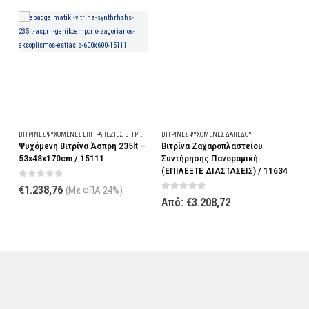
Αυτό το προϊόν έχει πολλαπλές παραλλαγές. Οι επιλογές μπορούν να επιλεγούν στη σελίδα του προϊόντος
ΒΙΤΡΊΝΕΣ ΨΥΧΌΜΕΝΕΣ ΕΠΙΤΡΑΠΈΖΙΕΣ
,
ΒΙΤΡΊΝΕΣ ΨΥΧΌΜΕΝΕΣ ΔΑΠΈΔΟΥ
ΒΙΤΡΊΝΕΣ ΨΥΧΌΜΕΝΕΣ ΔΑΠΈΔΟΥ
Β
Ψυχόμενη Βιτρίνα Άσπρη 235lt –
Βιτρίνα Ζαχαροπλαστείου
Β
53x48x170cm / 15111
Συντήρησης Πανοραμική
R
(ΕΠΙΛΕΞΤΕ ΔΙΑΣΤΑΣΕΙΣ) / 11634
0
out of 5
€
1.238,76
(Με ΦΠΑ 24%)
0
out of 5
Από:
€
3.208,72