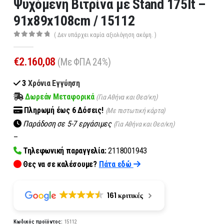
Ψυχόμενη Βιτρίνα με Stand 175lt –
91x89x108cm / 15112
( Δεν υπάρχει καμία αξιολόγηση ακόμη. )
0
out of 5
€
2.160,08
(Με ΦΠΑ 24%)
3
Χρόνια Εγγύηση
Δωρεάν Μεταφορικά
(Για Αθήνα και Θεσ/κη)
Πληρωμή
έως 6
Δόσεις!
(Με πιστωτική κάρτα)
Παράδοση σε 5-7 εργάσιμες
(Για Αθήνα και Θεσ/κη)
–
Τηλεφωνική παραγγελία:
2118001943
Θες να σε καλέσουμε?
Πάτα εδώ
161 κριτικές
Κωδικός προϊόντος:
15112