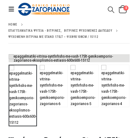
0
HOME
ΕΠΑΓΓΕΛΜΑΤΙΚΆ ΨΥΓΕΊΑ - ΒΙΤΡΊΝΕΣ
,
ΒΙΤΡΊΝΕΣ ΨΥΧΌΜΕΝΕΣ ΔΑΠΈΔΟΥ
ΨΥΧΌΜΕΝΗ ΒΙΤΡΊΝΑ ΜΕ STAND 175LT – 91X89X108CM / 15112