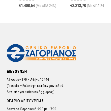
0
out of 5
0
out of 5
€
1.408,64
€
2.213,70
(Με ΦΠΑ 24%)
(Με ΦΠΑ 24%)
ΔΙΕΥΘΥΝΣΗ
Λένορμαν 170 – Αθήνα 10444
(Γραφεία – Επίσκεψη κατόπιν ραντεβού.
Δεν υπάρχει εκθεσιακός χώρος.)
ΩΡΑΡΙΟ ΛΕΙΤΟΥΡΓΙΑΣ:
Δευτέρα-Παρασκευή 9:00 με 17:00