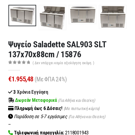
Ψυγείο Saladette SAL903 SLT
137x70x88cm / 15876
( Δεν υπάρχει καμία αξιολόγηση ακόμη. )
0
out of 5
€
1.955,48
(Με ΦΠΑ 24%)
3
Χρόνια Εγγύηση
Δωρεάν Μεταφορικά
(Για Αθήνα και Θεσ/κη)
Πληρωμή
έως 6
Δόσεις!
(Με πιστωτική κάρτα)
Παράδοση σε 5-7 εργάσιμες
(Για Αθήνα και Θεσ/κη)
–
Τηλεφωνική παραγγελία:
2118001943