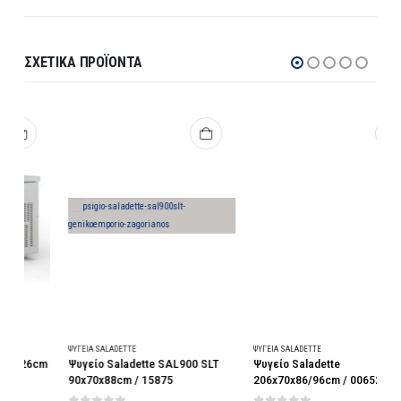
ΣΧΕΤΙΚΆ ΠΡΟΪΌΝΤΑ
ΨΥΓΕΊΑ SALADETTE
ΨΥΓΕΊΑ SALADETTE
Ψ
m
Ψυγείο Saladette SAL900 SLT
Ψυγείο Saladette
90x70x88cm / 15875
206x70x86/96cm / 00652
/