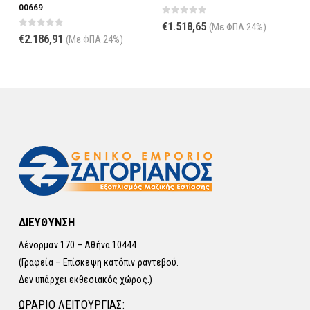
00669
0
out of 5
€
1.518,65
(Με ΦΠΑ 24%)
σα
0
out of 5
€
2.186,91
(Με ΦΠΑ 24%)
76.
ΔΙΕΥΘΥΝΣΗ
Λένορμαν 170 – Αθήνα 10444
(Γραφεία – Επίσκεψη κατόπιν ραντεβού.
Δεν υπάρχει εκθεσιακός χώρος.)
ΩΡΑΡΙΟ ΛΕΙΤΟΥΡΓΙΑΣ: