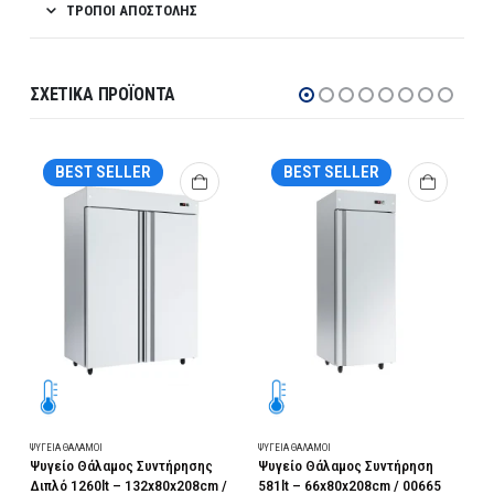
ΤΡΌΠΟΙ ΑΠΟΣΤΟΛΉΣ
ΣΧΕΤΙΚΆ ΠΡΟΪΌΝΤΑ
BEST SELLER
BEST SELLER
ΨΥΓΕΊΑ ΘΆΛΑΜΟΙ
ΨΥΓΕΊΑ ΘΆΛΑΜΟΙ
Ψ
t
Ψυγείο Θάλαμος Συντήρησης
Ψυγείο Θάλαμος Συντήρηση
Ψ
Διπλό 1260lt – 132x80x208cm /
581lt – 66x80x208cm / 00665
–