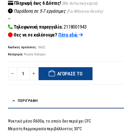
Πληρωμή
έως 6
Δόσεις!
(Με πιστωτική κάρτα)
Παράδοση σε 5-7 εργάσιμες
(Για Αθήνα και Θεσ/κη)
–
Τηλεφωνική παραγγελία:
2118001943
Θες να σε καλέσουμε?
Πάτα εδώ
Κωδικός προϊόντος:
16622
Κατηγορία:
Ψυγεία Θάλαμοι
ΑΓΌΡΑΣΈ ΤΟ
ΠΕΡΙΓΡΑΦΉ
Ψυκτικό μέσο R600a, το οποίο δεν περιέχει CFC
Μέγιστη θερμοκρασία περιβάλλοντος 30°C