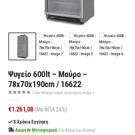
Ψυγείο 600lt – Μαύρο –
78x70x190cm / 16622
( Δεν υπάρχει καμία αξιολόγηση ακόμη. )
0
out of 5
€
1.261,08
(Με ΦΠΑ 24%)
3
Χρόνια Εγγύηση
Δωρεάν Μεταφορικά
(Για Αθήνα και Θεσ/κη)