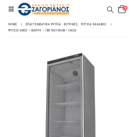
0
HOME
ΕΠΑΓΓΕΛΜΑΤΙΚΆ ΨΥΓΕΊΑ - ΒΙΤΡΊΝΕΣ
,
ΨΥΓΕΊΑ ΘΆΛΑΜΟΙ
ΨΥΓΕΊΟ 600LT – ΜΑΎΡΟ – 78X70X190CM / 16622