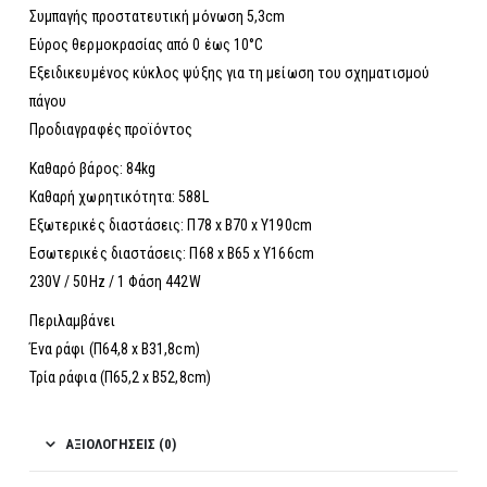
Συμπαγής προστατευτική μόνωση 5,3cm
Εύρος θερμοκρασίας από 0 έως 10°C
Εξειδικευμένος κύκλος ψύξης για τη μείωση του σχηματισμού
πάγου
Προδιαγραφές προϊόντος
Καθαρό βάρος: 84kg
Καθαρή χωρητικότητα: 588L
Εξωτερικές διαστάσεις: Π78 x Β70 x Υ190cm
Εσωτερικές διαστάσεις: Π68 x Β65 x Υ166cm
230V / 50Hz / 1 Φάση 442W
Περιλαμβάνει
Ένα ράφι (Π64,8 x Β31,8cm)
Τρία ράφια (Π65,2 x Β52,8cm)
ΑΞΙΟΛΟΓΉΣΕΙΣ (0)