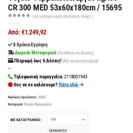
CR 300 MED 53x60x180cm / 15695
( Δεν υπάρχει καμία αξιολόγηση ακόμη. )
0
out of 5
Από:
€
1.249,92
3
Χρόνια Εγγύηση
Δωρεάν Μεταφορικά
(Για Αθήνα και Θεσ/κη)
Πληρωμή
έως 6
Δόσεις!
(Με πιστωτική κάρτα)
–
Τηλεφωνική παραγγελία:
2118001943
Θες να σε καλέσουμε?
Πάτα εδώ
Κωδικός προϊόντος:
15695
Κατηγορία:
Ψυγεία Φαρμακείου
ΜΕ ΚΑΤΑΓΡΑΦΙΚΌ
ΕΚΚΑΘΆΡΙΣΗ