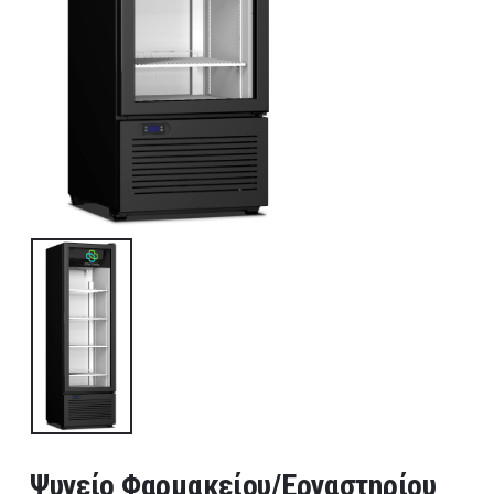
Ψυγείο Φαρμακείου/Εργαστηρίου