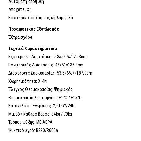
Αυτόματη απόψυξη
Αποχέτευση
Εσωτερικό από μη τοξική λαμαρίνα
Προαιρετικός Εξοπλισμός
Έξτρα σχάρα
Τεχνικά Χαρακτηριστικά
Εξωτερικές Διαστάσεις: 53×59,5×179,3cm
Εσωτερικές Διαστάσεις: 45x51x136,8cm
Διαστάσεις Συσκευασίας: 53,5×65,7×187,9cm
Χωρητικότητα: 314lt
Έλεγχος Θερμοκρασίας: Ψηφιακός
Θερμοκρασία λειτουργίας: +1°C / +15°C
Κατανάλωση Ενέργειας: 2,61kW/24h
Μικτό / καθαρό βάρος: 84kg / 79kg
Τρόπος ψύξης: ΜΕ ΑΕΡΑ
Ψυκτικό υγρό: R290/R600a