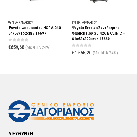
ΨΥΓΕΊΑ ΦΑΡΜΑΚΕΊΟΥ
ΨΥΓΕΊΑ ΦΑΡΜΑΚΕΊΟΥ
Ψ
Ψυγείο Φαρμακείου NORA 240
Ψυγείο Βιτρίνα Συντήρησης
Ψ
54x57x152cm / 16697
Φαρμακείου SD 426 B CLINIC –
Φ
61x62x202cm / 16660
0
out of 5
€
659,68
(Με ΦΠΑ 24%)
0
out of 5
€
1.556,20
(Με ΦΠΑ 24%)
ΔΙΕΥΘΥΝΣΗ