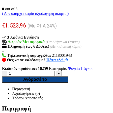
0
out of 5
( Δεν υπάρχει καμία αξιολόγηση ακόμη. )
€
1.523,96
(Με ΦΠΑ 24%)
3
Χρόνια Εγγύηση
Δωρεάν Μεταφορικά
(Για Αθήνα και Θεσ/κη)
Πληρωμή
έως 6
Δόσεις!
(Με πιστωτική κάρτα)
–
Τηλεφωνική παραγγελία:
2118001943
Θες να σε καλέσουμε?
Πάτα εδώ
Κωδικός προϊόντος:
16259
Κατηγορία:
Ψυγεία Πάγκοι
-
+
Αγόρασέ το
Περιγραφή
Αξιολογήσεις (0)
Τρόποι Αποστολής
Περιγραφή