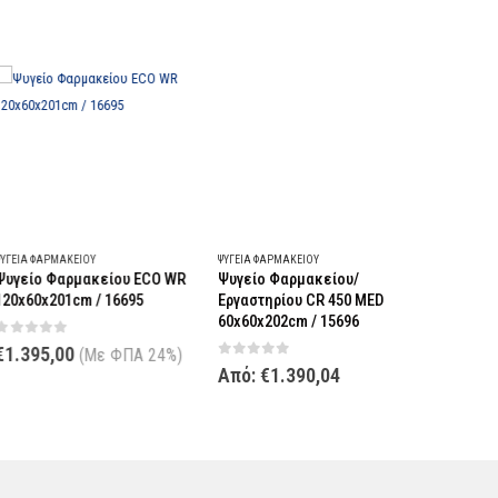
Αυτό το προϊόν έχει πολλαπλές παραλλαγές. Οι επιλογές μπορούν να επιλεγούν στη σελίδα του προϊόντος
Αυτό το προϊόν έχει πολλαπλές παραλλαγές. Οι επιλογές μπορούν να επιλεγούν στη σελίδα του προϊόντος
ΓΕΊΑ ΦΑΡΜΑΚΕΊΟΥ
ΨΥΓΕΊΑ ΦΑΡΜΑΚΕΊΟΥ
ΨΥΓΕΊΑ ΦΑΡΜ
υγείο Φαρμακείου ECO WR
Ψυγείο Φαρμακείου/
Ψυγείο Φ
0x60x201cm / 16695
Εργαστηρίου CR 450 MED
Εργαστηρ
60x60x202cm / 15696
53x60x180
out of 5
1.395,00
(Με ΦΠΑ 24%)
0
out of 5
0
out o
Από:
€
1.390,04
Από:
€
1