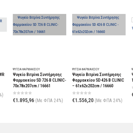
ΨΥΓΕΊΑ ΦΑΡΜΑΚΕΊΟΥ
ΨΥΓΕΊΑ ΦΑΡΜΑΚΕΊΟΥ
ΨΥ
R
Ψυγείο Βιτρίνα Συντήρησης
Ψυγείο Βιτρίνα Συντήρησης
Ψ
Φαρμακείου SD 726 B CLINIC-
Φαρμακείου SD 426 B CLINIC
12
70x78x207cm / 16661
– 61x62x202cm / 16660
0
€
)
0
out of 5
0
out of 5
€
1.895,96
€
1.556,20
(Με ΦΠΑ 24%)
(Με ΦΠΑ 24%)