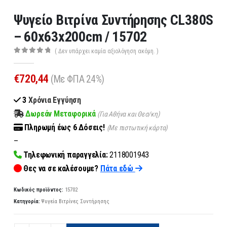
Ψυγείο Βιτρίνα Συντήρησης CL380S
– 60x63x200cm / 15702
( Δεν υπάρχει καμία αξιολόγηση ακόμη. )
0
out of 5
€
720,44
(Με ΦΠΑ 24%)
3
Χρόνια Εγγύηση
Δωρεάν Μεταφορικά
(Για Αθήνα και Θεσ/κη)
Πληρωμή
έως 6
Δόσεις!
(Με πιστωτική κάρτα)
–
Τηλεφωνική παραγγελία:
2118001943
Θες να σε καλέσουμε?
Πάτα εδώ
Κωδικός προϊόντος:
15702
Κατηγορία:
Ψυγεία Βιτρίνες Συντήρησης