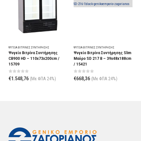
Σ
ΨΥΓΕΊΑ ΒΙΤΡΊΝΕΣ ΣΥΝΤΉΡΗΣΗΣ
ΨΥΓΕΊΑ ΒΙΤΡΊΝΕΣ ΣΥΝΤΉΡΗΣΗΣ
Ψ
te
Ψυγείο Βιτρίνα Συντήρησης
Ψυγείο Βιτρίνα Συντήρησης Slim
Ψ
CB900 HD – 110x73x200cm /
Μαύρο SD 217 B – 39x48x188cm
B
15709
/ 15421
0
out of 5
0
out of 5
€
1.548,76
€
668,36
(Με ΦΠΑ 24%)
(Με ΦΠΑ 24%)