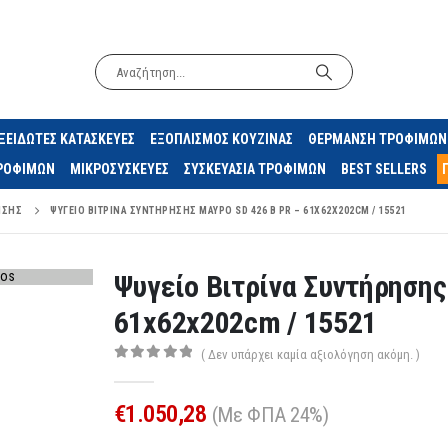
ΞΕΙΔΩΤΕΣ ΚΑΤΑΣΚΕΥΕΣ
ΕΞΟΠΛΙΣΜΟΣ ΚΟΥΖΙΝΑΣ
ΘΕΡΜΑΝΣΗ ΤΡΟΦΙΜΩΝ
ΤΡΟΦΙΜΩΝ
ΜΙΚΡΟΣΥΣΚΕΥΕΣ
ΣΥΣΚΕΥΑΣΙΑ ΤΡΟΦΙΜΩΝ
BEST SELLERS
ΗΣΗΣ
ΨΥΓΕΊΟ ΒΙΤΡΊΝΑ ΣΥΝΤΉΡΗΣΗΣ ΜΑΎΡΟ SD 426 B PR – 61X62X202CM / 15521
Ψυγείο Βιτρίνα Συντήρησης
61x62x202cm / 15521
( Δεν υπάρχει καμία αξιολόγηση ακόμη. )
0
out of 5
€
1.050,28
(Με ΦΠΑ 24%)