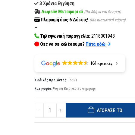
3
Χρόνια Εγγύηση
Δωρεάν Μεταφορικά
(Για Αθήνα και Θεσ/κη)
Πληρωμή
έως 6
Δόσεις!
(Με πιστωτική κάρτα)
–
Τηλεφωνική παραγγελία:
2118001943
Θες να σε καλέσουμε?
Πάτα εδώ
161 κριτικές
Κωδικός προϊόντος:
15521
Κατηγορία:
Ψυγεία Βιτρίνες Συντήρησης
ΑΓΌΡΑΣΈ ΤΟ