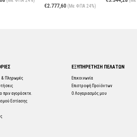
)
(Με ΦΠΑ 24%)
0
out of 5
€
2.777,60
(Με ΦΠΑ 24%)
ΡΙΕΣ
ΕΞΥΠΗΡΕΤΗΣΗ ΠΕΛΑΤΩΝ
 & Πληρωμές
Επικοινωνία
ωτήσεις
Επιστροφή Προϊόντων
ο πριν αγοράσετε.
Ο Λογαριασμός μου
ισμού Εστίασης
ης