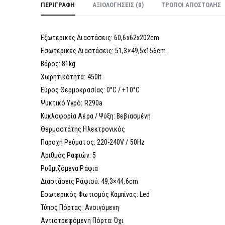
ΠΕΡΙΓΡΑΦΉ
ΑΞΙΟΛΟΓΉΣΕΙΣ (0)
ΤΡΌΠΟΙ ΑΠΟΣΤΟΛΉΣ
Εξωτερικές Διαστάσεις: 60,6x62x202cm
Εσωτερικές Διαστάσεις: 51,3×49,5x156cm
Βάρος: 81kg
Χωρητικότητα: 450lt
Εύρος Θερμοκρασίας: 0°C / +10°C
Ψυκτικό Υγρό: R290a
Κυκλοφορία Αέρα / Ψύξη: Βεβιασμένη
Θερμοστάτης Ηλεκτρονικός
Παροχή Ρεύματος: 220-240V / 50Hz
Αριθμός Ραφιών: 5
Ρυθμιζόμενα Ράφια
Διαστάσεις Ραφιού: 49,3×44,6cm
Εσωτερικός Φωτισμός Καμπίνας: Led
Τύπος Πόρτας: Ανοιγόμενη
Αντιστρεφόμενη Πόρτα: Όχι