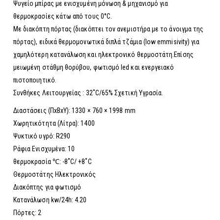
Ψυγείο μπίρας με ενισχυμένη μόνωση & μηχανισμό για
θερμοκρασίες κάτω από τους 0°C.
Με διακόπτη πόρτας (διακόπτει τον ανεμιστήρα με το άνοιγμα της
πόρτας), ειδικά θερμομονωτικά διπλά τζάμια (low emmisivity) για
χαμηλότερη κατανάλωση και ηλεκτρονικό θερμοστάτη.Επίσης
μειωμένη στάθμη θορύβου, φωτισμό led και ενεργειακό
πιστοποιητικό.
Συνθήκες Λειτουργείας : 32˚C/65% Σχετική Υγρασία.
Διαστάσεις (ΠxΒxΥ): 1330 × 760 × 1998 mm
Χωρητικότητα (Λίτρα): 1400
Ψυκτικό υγρό: R290
Ράφια Ενισχυμένα: 10
θερμοκρασία ℃: -8˚C/ +8˚C
Θερμοστάτης Ηλεκτρονικός
Διακόπτης για φωτισμό
Κατανάλωση kw/24h: 4.20
Πόρτες: 2