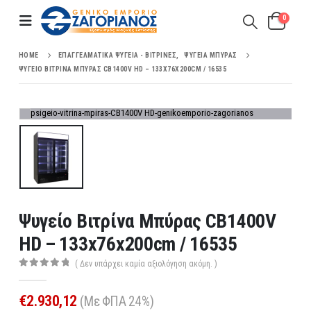
0
HOME
ΕΠΑΓΓΕΛΜΑΤΙΚΆ ΨΥΓΕΊΑ - ΒΙΤΡΊΝΕΣ
,
ΨΥΓΕΊΑ ΜΠΎΡΑΣ
ΨΥΓΕΊΟ ΒΙΤΡΊΝΑ ΜΠΎΡΑΣ CB1400V HD – 133X76X200CM / 16535
Ψυγείο Βιτρίνα Μπύρας CB1400V
HD – 133x76x200cm / 16535
( Δεν υπάρχει καμία αξιολόγηση ακόμη. )
0
out of 5
€
2.930,12
(Με ΦΠΑ 24%)