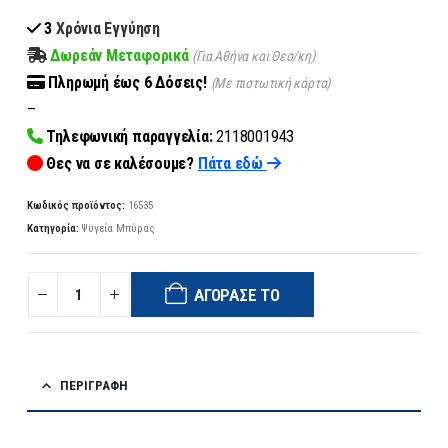
3
Χρόνια Εγγύηση
Δωρεάν Μεταφορικά
(Για Αθήνα και Θεσ/κη)
Πληρωμή
έως 6
Δόσεις!
(Με πιστωτική κάρτα)
–
Τηλεφωνική παραγγελία:
2118001943
Θες να σε καλέσουμε?
Πάτα εδώ
Κωδικός προϊόντος:
16535
Κατηγορία:
Ψυγεία Μπύρας
ΑΓΌΡΑΣΈ ΤΟ
ΠΕΡΙΓΡΑΦΉ