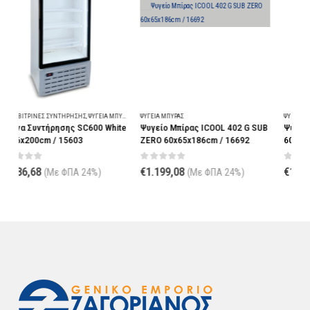
Σ
ΨΥΓΕΊΑ ΜΠΎΡΑΣ
ΨΥΓΕΊΑ ΜΠΎΡΑΣ
Ψ
te
Ψυγείο Μπίρας ICOOL 402 G SUB
Ψυγείο Μπύρας CR 450 SZ –
ZERO 60x65x186cm / 16692
60x60x202cm / 03988
0
out of 5
0
out of 5
€
1.199,08
€
1.404,92
(Με ΦΠΑ 24%)
(Με ΦΠΑ 24%)