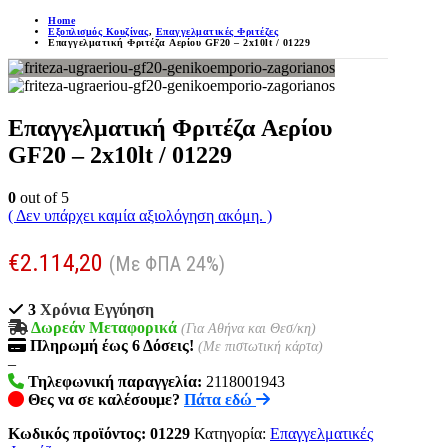
Home
Εξοπλισμός Κουζίνας
,
Επαγγελματικές Φριτέζες
Επαγγελματική Φριτέζα Aερίου GF20 – 2x10lt / 01229
Επαγγελματική Φριτέζα Aερίου
GF20 – 2x10lt / 01229
0
out of 5
( Δεν υπάρχει καμία αξιολόγηση ακόμη. )
€
2.114,20
(Με ΦΠΑ 24%)
3
Χρόνια Εγγύηση
Δωρεάν Μεταφορικά
(Για Αθήνα και Θεσ/κη)
Πληρωμή
έως 6
Δόσεις!
(Με πιστωτική κάρτα)
–
Τηλεφωνική παραγγελία:
2118001943
Θες να σε καλέσουμε?
Πάτα εδώ
Κωδικός προϊόντος:
01229
Κατηγορία:
Επαγγελματικές