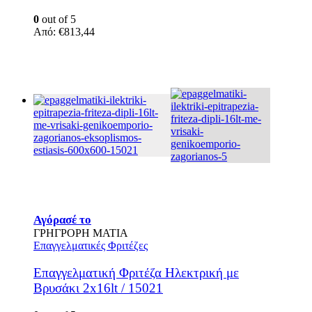
επιλογές
0
out of 5
μπορούν
Από:
€
813,44
να
επιλεγούν
στη
σελίδα
του
προϊόντος
Αγόρασέ το
ΓΡΗΓΡΟΡΗ ΜΑΤΙΑ
Επαγγελματικές Φριτέζες
Επαγγελματική Φριτέζα Ηλεκτρική με
Βρυσάκι 2x16lt / 15021