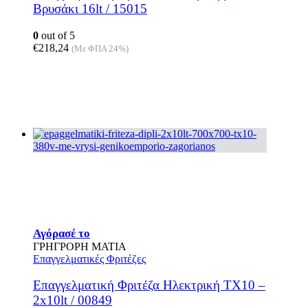
Βρυσάκι 16lt / 15015
0
out of 5
€
218,24
(Με ΦΠΑ 24%)
Αυτό
Αγόρασέ το
το
ΓΡΗΓΡΟΡΗ ΜΑΤΙΑ
προϊόν
Επαγγελματικές Φριτέζες
έχει
πολλαπλές
Επαγγελματική Φριτέζα Ηλεκτρική TX10 –
παραλλαγές.
2x10lt / 00849
Οι