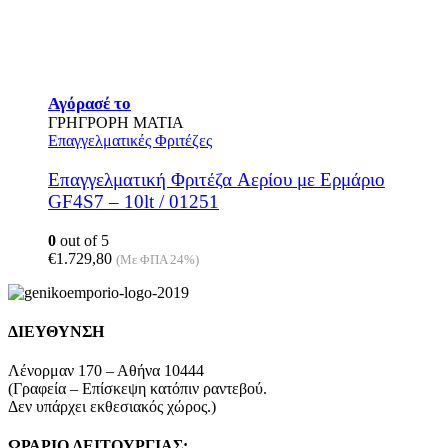
Αγόρασέ το
ΓΡΗΓΡΟΡΗ ΜΑΤΙΑ
Επαγγελματικές Φριτέζες
Επαγγελματική Φριτέζα Aερίου με Ερμάριο
GF4S7 – 10lt / 01251
0
out of 5
€
1.729,80
(Με ΦΠΑ 24%)
ΔΙΕΥΘΥΝΣΗ
Λένορμαν 170 – Αθήνα 10444
(Γραφεία – Επίσκεψη κατόπιν ραντεβού.
Δεν υπάρχει εκθεσιακός χώρος.)
ΩΡΑΡΙΟ ΛΕΙΤΟΥΡΓΙΑΣ: