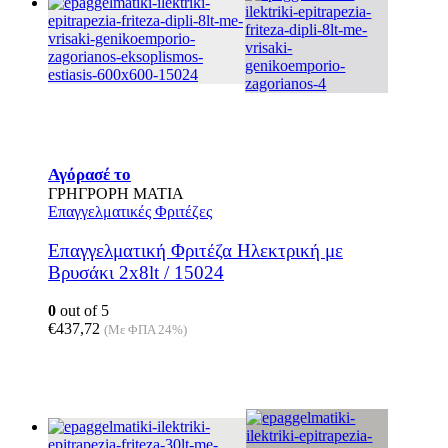
Αγόρασέ το
ΓΡΗΓΡΟΡΗ ΜΑΤΙΑ
Επαγγελματικές Φριτέζες
Επαγγελματική Φριτέζα Ηλεκτρική με
Βρυσάκι 2x8lt / 15024
0
out of 5
€
437,72
(Με ΦΠΑ 24%)