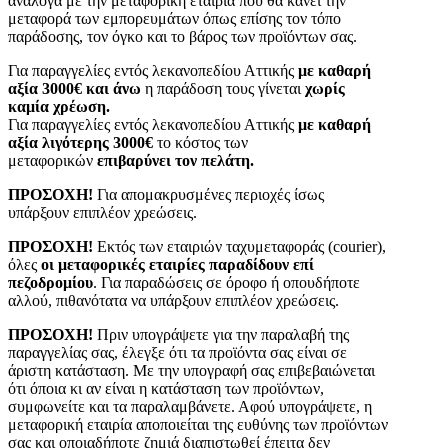
ανάλογα με την μεταφορική εταιρία που θα κάνει την
μεταφορά των εμπορευμάτων όπως επίσης τον τόπο
παράδοσης, τον όγκο και το βάρος των προϊόντων σας.
Για παραγγελίες εντός λεκανοπεδίου Αττικής
με καθαρή
αξία 3000€ και άνω
η παράδοση τους γίνεται
χωρίς
καμία χρέωση.
Για παραγγελίες εντός λεκανοπεδίου Αττικής
με καθαρή
αξία λιγότερης 3000€
το κόστος των
μεταφορικών
επιβαρύνει τον πελάτη.
ΠΡΟΣΟΧΗ!
Για απομακρυσμένες περιοχές ίσως
υπάρξουν επιπλέον χρεώσεις.
ΠΡΟΣΟΧΗ!
Εκτός των εταιριών ταχυμεταφοράς (courier),
όλες
οι μεταφορικές εταιρίες παραδίδουν επί
πεζοδρομίου
. Για παραδώσεις σε όροφο ή οπουδήποτε
αλλού, πιθανότατα να υπάρξουν επιπλέον χρεώσεις.
ΠΡΟΣΟΧΗ!
Πριν υπογράψετε για την παραλαβή της
παραγγελίας σας, έλεγξε ότι τα προϊόντα σας είναι σε
άριστη κατάσταση. Με την υπογραφή σας επιβεβαιώνεται
ότι όποια κι αν είναι η κατάσταση των προϊόντων,
συμφωνείτε και τα παραλαμβάνετε. Αφού υπογράψετε, η
μεταφορική εταιρία αποποιείται της ευθύνης των προϊόντων
σας και οποιαδήποτε ζημιά διαπιστωθεί έπειτα δεν