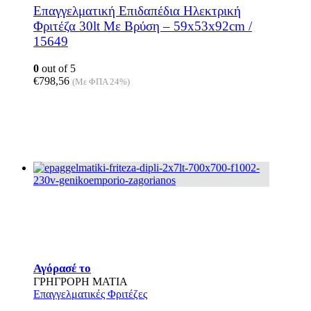
Επαγγελματική Επιδαπέδια Ηλεκτρική
Φριτέζα 30lt Με Βρύση – 59x53x92cm /
15649
0
out of 5
€
798,56
(Με ΦΠΑ 24%)
Αυτό
Αγόρασέ το
το
ΓΡΗΓΡΟΡΗ ΜΑΤΙΑ
προϊόν
Επαγγελματικές Φριτέζες
έχει