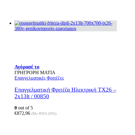
σελίδα
του
προϊόντος
Αγόρασέ το
ΓΡΗΓΡΟΡΗ ΜΑΤΙΑ
Επαγγελματικές Φριτέζες
Επαγγελματική Φριτέζα Ηλεκτρική ΤΧ26 –
2x13lt / 00850
0
out of 5
€
872,96
(Με ΦΠΑ 24%)