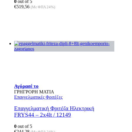
0
out of 5
€
519,56
(Με ΦΠΑ 24%)
Αγόρασέ το
ΓΡΗΓΡΟΡΗ ΜΑΤΙΑ
Επαγγελματικές Φριτέζες
Επαγγελματική Φριτέζα Ηλεκτρική
FRYS44 – 2x4lt / 12149
0
out of 5
€
244,28
(Με ΦΠΑ 24%)