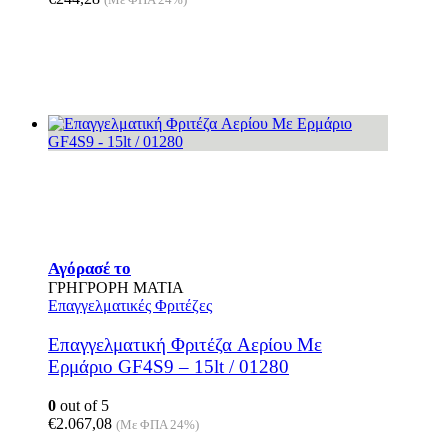
Αγόρασέ το
ΓΡΗΓΡΟΡΗ ΜΑΤΙΑ
Επαγγελματικές Φριτέζες
Επαγγελματική Φριτέζα Aερίου Με
Ερμάριο GF4S9 – 15lt / 01280
0
out of 5
€
2.067,08
(Με ΦΠΑ 24%)