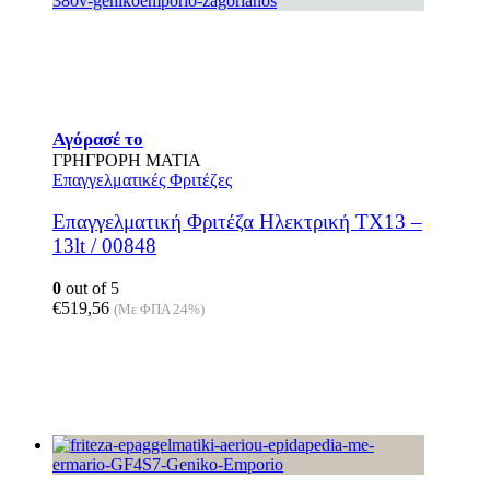
Αγόρασέ το
ΓΡΗΓΡΟΡΗ ΜΑΤΙΑ
Επαγγελματικές Φριτέζες
Επαγγελματική Φριτέζα Ηλεκτρική ΤΧ13 –
13lt / 00848
0
out of 5
€
519,56
(Με ΦΠΑ 24%)