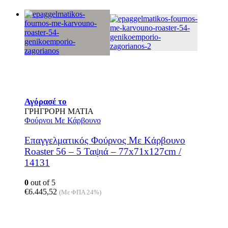
Αγόρασέ το
ΓΡΗΓΡΟΡΗ ΜΑΤΙΑ
Φούρνοι Με Κάρβουνο
Επαγγελματικός Φούρνος Mε Kάρβουνο
Roaster 56 – 5 Ταψιά – 77x71x127cm /
14131
0
out of 5
€
6.445,52
(Με ΦΠΑ 24%)