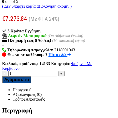
0
out of 5
( Δεν υπάρχει καμία αξιολόγηση ακόμη. )
€
7.273,84
(Με ΦΠΑ 24%)
3
Χρόνια Εγγύηση
Δωρεάν Μεταφορικά
(Για Αθήνα και Θεσ/κη)
Πληρωμή
έως 6
Δόσεις!
(Με πιστωτική κάρτα)
–
Τηλεφωνική παραγγελία:
2118001943
Θες να σε καλέσουμε?
Πάτα εδώ
Κωδικός προϊόντος:
14133
Κατηγορία:
Φούρνοι Με
Κάρβουνο
-
+
Αγόρασέ το
Περιγραφή
Αξιολογήσεις (0)
Τρόποι Αποστολής
Περιγραφή