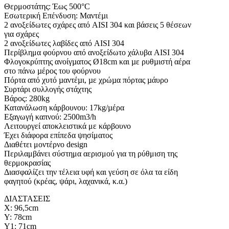
Θερμοστάτης: Έως 500°C
Εσωτερική Επένδυση: Μαντέµι
2 ανοξείδωτες σχάρες από AISI 304 και βάσεις 5 θέσεων
για σχάρες
2 ανοξείδωτες λαβίδες από AISI 304
Περίβλημα φούρνου από ανοξείδωτο χάλυβα AISI 304
Φλογοκρύπτης ανοίγµατος Ø18cm και µε ρυθµιστή αέρα
στο πάνω µέρος του φούρνου
Πόρτα από χυτό µαντέµι, µε χρώµα πόρτας µάυρο
Συρτάρι συλλογής στάχτης
Βάρος: 280kg
Κατανάλωση κάρβουνου: 17kg/µέρα
Εξαγωγή καπνού: 2500m3/h
Λειτουργεί αποκλειστικά με κάρβουνο
Έχει διάφορα επίπεδα ψησίματος
Διαθέτει μοντέρνο design
Περιλαμβάνει σύστημα αερισμού για τη ρύθμιση της
θερμοκρασίας
Διασφαλίζει την τέλεια υφή και γεύση σε όλα τα είδη
φαγητού (κρέας, ψάρι, λαχανικά, κ.α.)
ΔΙΑΣΤΑΣΕΙΣ
Χ: 96,5cm
Y: 78cm
Y1: 71cm