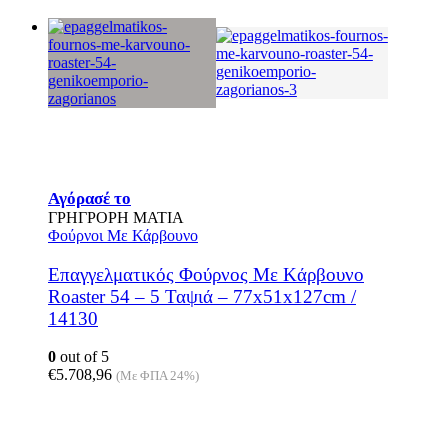
Αγόρασέ το
ΓΡΗΓΡΟΡΗ ΜΑΤΙΑ
Φούρνοι Με Κάρβουνο
Επαγγελματικός Φούρνος Mε Kάρβουνο
Roaster 54 – 5 Ταψιά – 77x51x127cm /
14130
0
out of 5
€
5.708,96
(Με ΦΠΑ 24%)