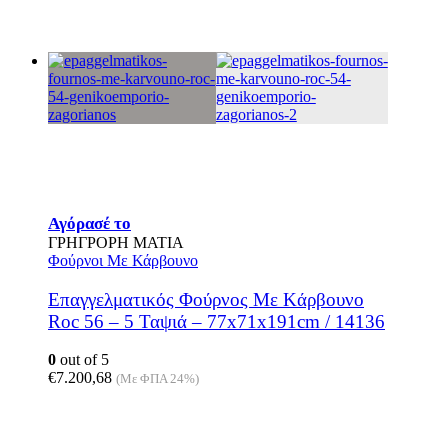
Αγόρασέ το
ΓΡΗΓΡΟΡΗ ΜΑΤΙΑ
Φούρνοι Με Κάρβουνο
Επαγγελματικός Φούρνος Mε Kάρβουνο
Roc 56 – 5 Ταψιά – 77x71x191cm / 14136
0
out of 5
€
7.200,68
(Με ΦΠΑ 24%)