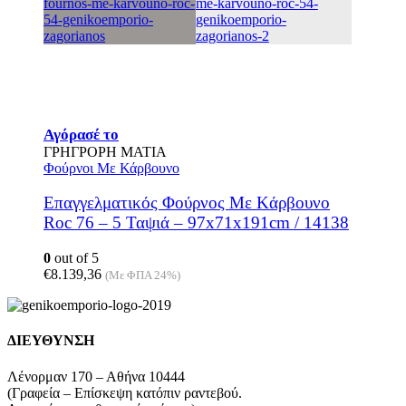
Αγόρασέ το
ΓΡΗΓΡΟΡΗ ΜΑΤΙΑ
Φούρνοι Με Κάρβουνο
Επαγγελματικός Φούρνος Mε Kάρβουνο
Roc 76 – 5 Ταψιά – 97x71x191cm / 14138
0
out of 5
€
8.139,36
(Με ΦΠΑ 24%)
ΔΙΕΥΘΥΝΣΗ
Λένορμαν 170 – Αθήνα 10444
(Γραφεία – Επίσκεψη κατόπιν ραντεβού.