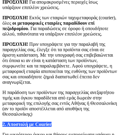
ΠΡΟΣΟΧΗ!
Για απομακρυσμένες περιοχές ίσως
υπάρξουν επιπλέον χρεώσεις.
ΠΡΟΣΟΧΗ!
Εκτός των εταιριών ταχυμεταφοράς (courier),
όλες
οι μεταφορικές εταιρίες παραδίδουν επί
πεζοδρομίου
. Για παραδώσεις σε όροφο ή οπουδήποτε
αλλού, πιθανότατα να υπάρξουν επιπλέον χρεώσεις.
ΠΡΟΣΟΧΗ!
Πριν υπογράψετε για την παραλαβή της
παραγγελίας σας, έλεγξε ότι τα προϊόντα σας είναι σε
άριστη κατάσταση. Με την υπογραφή σας επιβεβαιώνεται
ότι όποια κι αν είναι η κατάσταση των προϊόντων,
συμφωνείτε και τα παραλαμβάνετε. Αφού υπογράψετε, η
μεταφορική εταιρία αποποιείται της ευθύνης των προϊόντων
σας και οποιαδήποτε ζημιά διαπιστωθεί έπειτα δεν
αναγνωρίζεται.
Η παράδοση των προϊόντων της παραγγελίας ανεξαρτήτου
τιμής και όγκου παραδίδεται από εμάς δωρεάν στην
μεταφορική της επιλογής σας εντός Αθήνας ή Θεσσαλονίκη
(αν το προϊόν αποστέλλεται από αποθήκη της
Θεσσαλονίκης)
2. Αποστολή με Courier
Για μικρότερου όγκου και βάρους εμπορεύματα υπάρχει η