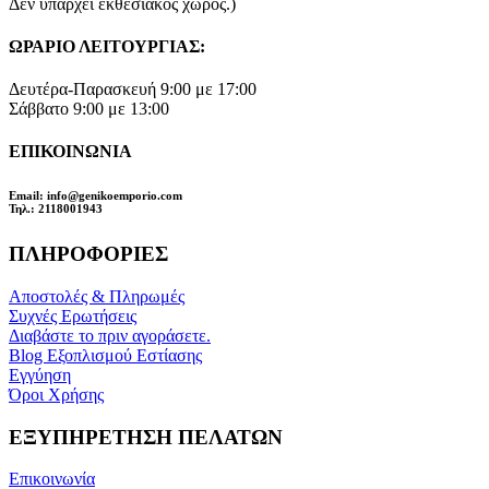
Δεν υπάρχει εκθεσιακός χώρος.)
ΩΡΑΡΙΟ ΛΕΙΤΟΥΡΓΙΑΣ:
Δευτέρα-Παρασκευή 9:00 με 17:00
Σάββατο 9:00 με 13:00
ΕΠΙΚΟΙΝΩΝΙΑ
Email
: info@genikoemporio.com
Τηλ
.: 2118001943
ΠΛΗΡΟΦΟΡΙΕΣ
Αποστολές & Πληρωμές
Συχνές Ερωτήσεις
Διαβάστε το πριν αγοράσετε.
Blog Εξοπλισμού Εστίασης
Εγγύηση
Όροι Χρήσης
ΕΞΥΠΗΡΕΤΗΣΗ ΠΕΛΑΤΩΝ
Επικοινωνία