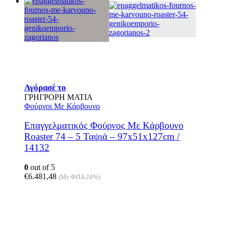
Αγόρασέ το
ΓΡΗΓΡΟΡΗ ΜΑΤΙΑ
Φούρνοι Με Κάρβουνο
Επαγγελματικός Φούρνος Mε Kάρβουνο
Roaster 74 – 5 Ταψιά – 97x51x127cm /
14132
0
out of 5
€
6.481,48
(Με ΦΠΑ 24%)