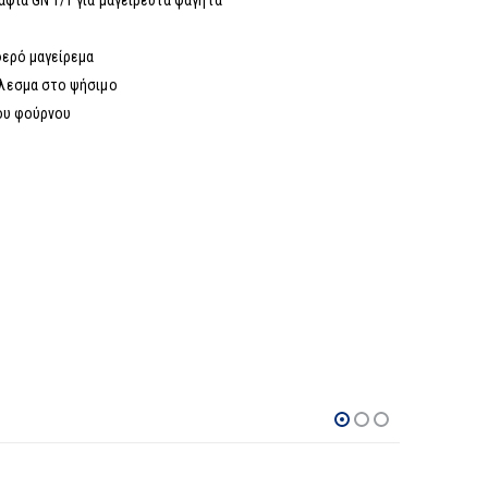
ψιά GN 1/1 για μαγειρευτά φαγητά
φερό μαγείρεμα
έλεσμα στο ψήσιμο
του φούρνου