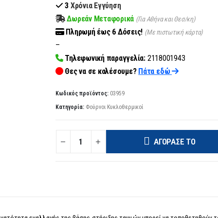
3
Χρόνια Εγγύηση
Δωρεάν Μεταφορικά
(Για Αθήνα και Θεσ/κη)
Πληρωμή
έως 6
Δόσεις!
(Με πιστωτική κάρτα)
–
Τηλεφωνική παραγγελία:
2118001943
Θες να σε καλέσουμε?
Πάτα εδώ
Κωδικός προϊόντος:
03959
Κατηγορία:
Φούρνοι Κυκλοθερμικοί
ΑΓΌΡΑΣΈ ΤΟ