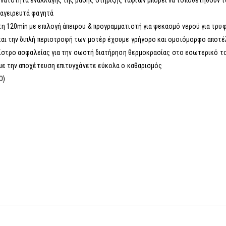
νατότητα εναλλαγής της βάσης στήριξης ταψιών μπορεί να τοποθετηθούν τα
μαγειρευτά φαγητά
η 120min με επιλογή άπειρου & προγραμματιστή για ψεκασμό νερού για τρυ
και την διπλή περιστροφή των μοτέρ έχουμε γρήγορο και ομοιόμορφο αποτ
κλείστρο ασφαλείας για την σωστή διατήρηση θερμοκρασίας στο εσωτερικό 
 με την αποχέτευση επιτυγχάνετε εύκολα ο καθαρισμός
O)