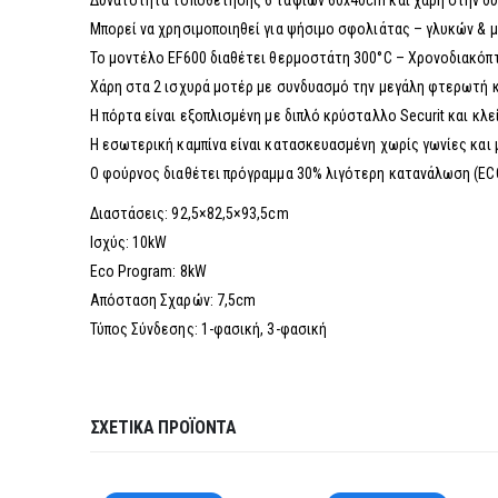
Δυνατότητα τοποθέτησης 6 ταψιών 60x40cm και χάρη στην δυ
Μπορεί να χρησιμοποιηθεί για ψήσιμο σφολιάτας – γλυκών & 
Το μοντέλο ΕF600 διαθέτει θερμοστάτη 300°C – Χρονοδιακόπτ
Χάρη στα 2 ισχυρά μοτέρ με συνδυασμό την μεγάλη φτερωτή 
Η πόρτα είναι εξοπλισμένη με διπλό κρύσταλλο Securit και 
Η εσωτερική καμπίνα είναι κατασκευασμένη χωρίς γωνίες και
Ο φούρνος διαθέτει πρόγραμμα 30% λιγότερη κατανάλωση (EC
Διαστάσεις: 92,5×82,5×93,5cm
Ισχύς: 10kW
Eco Program: 8kW
Απόσταση Σχαρών: 7,5cm
Τύπος Σύνδεσης: 1-φασική, 3-φασική
ΣΧΕΤΙΚΆ ΠΡΟΪΌΝΤΑ