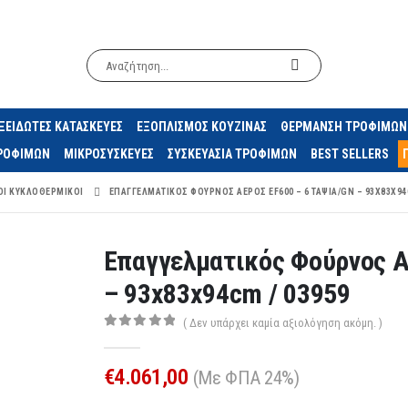
ΞΕΙΔΩΤΕΣ ΚΑΤΑΣΚΕΥΕΣ
ΕΞΟΠΛΙΣΜΟΣ ΚΟΥΖΙΝΑΣ
ΘΕΡΜΑΝΣΗ ΤΡΟΦΙΜΩΝ
ΤΡΟΦΙΜΩΝ
ΜΙΚΡΟΣΥΣΚΕΥΕΣ
ΣΥΣΚΕΥΑΣΙΑ ΤΡΟΦΙΜΩΝ
BEST SELLERS
Ι ΚΥΚΛΟΘΕΡΜΙΚΟΊ
ΕΠΑΓΓΕΛΜΑΤΙΚΌΣ ΦΟΎΡΝΟΣ ΑΈΡΟΣ EF600 – 6 ΤΑΨΙΆ/GN – 93X83X94C
Επαγγελματικός Φούρνος Α
– 93x83x94cm / 03959
( Δεν υπάρχει καμία αξιολόγηση ακόμη. )
0
out of 5
€
4.061,00
(Με ΦΠΑ 24%)