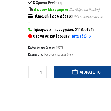
3
Χρόνια Εγγύηση
Δωρεάν Μεταφορικά
(Για Αθήνα και Θεσ/κη)
Πληρωμή
έως 6
Δόσεις!
(Με πιστωτική κάρτα)
–
Τηλεφωνική παραγγελία:
2118001943
Θες να σε καλέσουμε?
Πάτα εδώ
Κωδικός προϊόντος:
15578
Κατηγορία:
Φούρνοι Μικροκυμάτων
ΑΓΌΡΑΣΈ ΤΟ