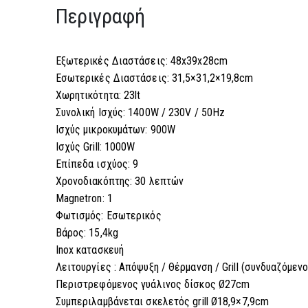
Περιγραφή
Εξωτερικές Διαστάσεις: 48x39x28cm
Εσωτερικές Διαστάσεις: 31,5×31,2×19,8cm
Χωρητικότητα: 23lt
Συνολική Ισχύς: 1400W / 230V / 50Hz
Ισχύς μικροκυμάτων: 900W
Ισχύς Grill: 1000W
Επίπεδα ισχύος: 9
Χρονοδιακόπτης: 30 λεπτών
Magnetron: 1
Φωτισμός: Εσωτερικός
Βάρος: 15,4kg
Inox κατασκευή
Λειτουργίες : Απόψυξη / Θέρμανση / Grill (συνδυαζόμενο
Περιστρεφόμενος γυάλινος δίσκος Ø27cm
Συμπεριλαμβάνεται σκελετός grill Ø18,9×7,9cm