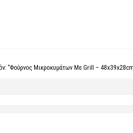
ϊόν: “Φούρνος Μικροκυμάτων Με Grill – 48x39x28cm