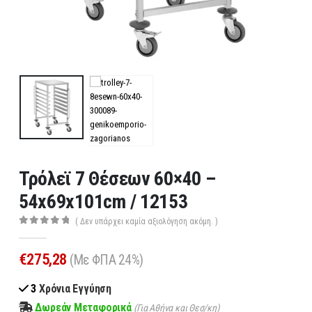
Τρόλεϊ 7 Θέσεων 60×40 –
54x69x101cm / 12153
( Δεν υπάρχει καμία αξιολόγηση ακόμη. )
0
out of 5
€
275,28
(Με ΦΠΑ 24%)
3
Χρόνια Εγγύηση
Δωρεάν Μεταφορικά
(Για Αθήνα και Θεσ/κη)