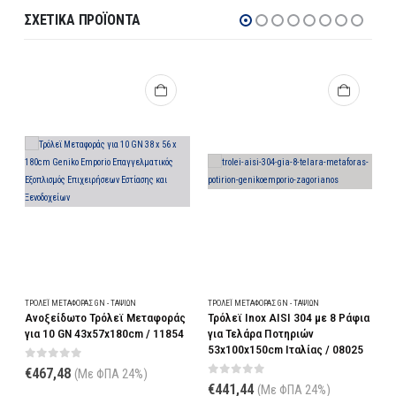
ΣΧΕΤΙΚΆ ΠΡΟΪΌΝΤΑ
ΤΡΌΛΕΪ ΜΕΤΑΦΟΡΆΣ GN - ΤΑΨΙΏΝ
ΤΡΌΛΕΪ ΜΕΤΑΦΟΡΆΣ GN - ΤΑΨΙΏΝ
άς
Τρόλεϊ Inox AISI 304 με 8 Ράφια
Τρόλεϊ Μεταφοράς για 15
54
για Τελάρα Ποτηριών
Λαμαρίνες 40x60cm –
53x100x150cm Ιταλίας / 08025
47x62x171cm / 15332
0
out of 5
0
out of 5
€
441,44
€
234,36
(Με ΦΠΑ 24%)
(Με ΦΠΑ 24%)