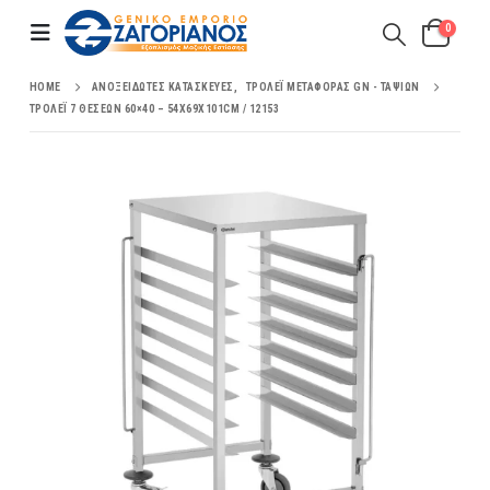
0
HOME
ΑΝΟΞΕΊΔΩΤΕΣ ΚΑΤΑΣΚΕΥΈΣ
,
ΤΡΌΛΕΪ ΜΕΤΑΦΟΡΆΣ GN - ΤΑΨΙΏΝ
ΤΡΌΛΕΪ 7 ΘΈΣΕΩΝ 60×40 – 54X69X101CM / 12153