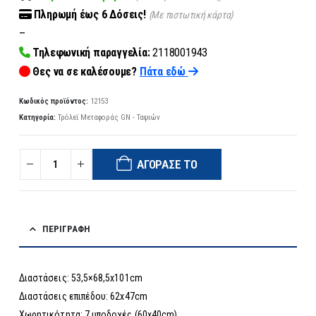
Πληρωμή
έως 6
Δόσεις!
(Με πιστωτική κάρτα)
–
Τηλεφωνική παραγγελία:
2118001943
Θες να σε καλέσουμε?
Πάτα εδώ
Κωδικός προϊόντος:
12153
Κατηγορία:
Τρόλεϊ Μεταφοράς GN - Ταψιών
ΑΓΌΡΑΣΈ ΤΟ
ΠΕΡΙΓΡΑΦΉ
Διαστάσεις: 53,5×68,5x101cm
Διαστάσεις επιπέδου: 62x47cm
Χωρητικότητα: 7 υποδοχές (60x40cm)