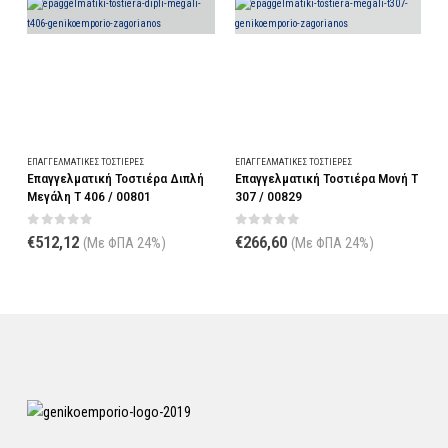
ΕΠΑΓΓΕΛΜΑΤΙΚΈΣ ΤΟΣΤΙΈΡΕΣ
ΕΠΑΓΓΕΛΜΑΤΙΚΈΣ ΤΟΣΤΙΈΡΕΣ
πλή
Επαγγελματική Τοστιέρα Μονή T
Τοστιέρα Μεσαία Κεραμική Λεία
307 / 00829
41x48x21cm/ 16511
0
out of 5
0
out of 5
€
266,60
€
832,04
(Με ΦΠΑ 24%)
(Με ΦΠΑ 24%)