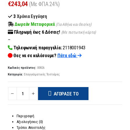
€
243,04
(Με ΦΠΑ 24%)
3
Χρόνια Εγγύηση
Δωρεάν Μεταφορικά
(Για Αθήνα και Θεσ/κη)
Πληρωμή
έως 6
Δόσεις!
(Με πιστωτική κάρτα)
–
Τηλεφωνική παραγγελία:
2118001943
Θες να σε καλέσουμε?
Πάτα εδώ
Κωδικός προϊόντος:
00826
Κατηγορία:
Επαγγελματικές Τοστιέρες
ΑΓΌΡΑΣΈ ΤΟ
Περιγραφή
Αξιολογήσεις (0)
Τρόποι Αποστολής