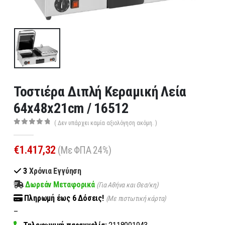
Τοστιέρα Διπλή Κεραμική Λεία
64x48x21cm / 16512
( Δεν υπάρχει καμία αξιολόγηση ακόμη. )
0
out of 5
€
1.417,32
(Με ΦΠΑ 24%)
3
Χρόνια Εγγύηση
Δωρεάν Μεταφορικά
(Για Αθήνα και Θεσ/κη)
Πληρωμή
έως 6
Δόσεις!
(Με πιστωτική κάρτα)
–