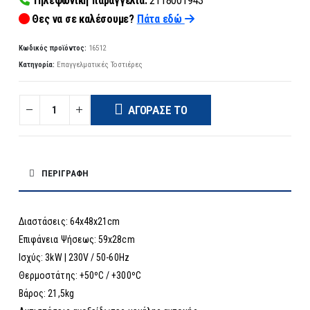
Τηλεφωνική παραγγελία:
2118001943
Θες να σε καλέσουμε?
Πάτα εδώ
Κωδικός προϊόντος:
16512
Κατηγορία:
Επαγγελματικές Τοστιέρες
ΑΓΌΡΑΣΈ ΤΟ
ΠΕΡΙΓΡΑΦΉ
Διαστάσεις: 64x48x21cm
Επιφάνεια Ψήσεως: 59x28cm
Ισχύς: 3kW | 230V / 50-60Hz
Θερμοστάτης: +50ºC / +300ºC
Βάρος: 21,5kg