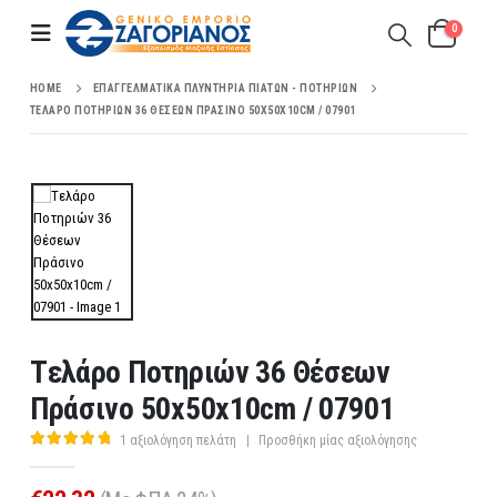
0
HOME
ΕΠΑΓΓΕΛΜΑΤΙΚΆ ΠΛΥΝΤΉΡΙΑ ΠΙΆΤΩΝ - ΠΟΤΗΡΙΏΝ
TΕΛΆΡΟ ΠΟΤΗΡΙΏΝ 36 ΘΈΣΕΩΝ ΠΡΆΣΙΝΟ 50X50X10CM / 07901
Tελάρο Ποτηριών 36 Θέσεων
Πράσινο 50x50x10cm / 07901
1
αξιολόγηση πελάτη
|
Προσθήκη μίας αξιολόγησης
5.00
out of 5