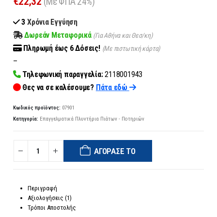
€
22,32
(Με ΦΠΑ 24%)
3
Χρόνια Εγγύηση
Δωρεάν Μεταφορικά
(Για Αθήνα και Θεσ/κη)
Πληρωμή
έως 6
Δόσεις!
(Με πιστωτική κάρτα)
–
Τηλεφωνική παραγγελία:
2118001943
Θες να σε καλέσουμε?
Πάτα εδώ
Κωδικός προϊόντος:
07901
Κατηγορία:
Επαγγελματικά Πλυντήρια Πιάτων - Ποτηριών
ΑΓΌΡΑΣΈ ΤΟ
Περιγραφή
Αξιολογήσεις (1)
Τρόποι Αποστολής