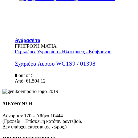
Αυτό
Αγόρασέ το
το
ΓΡΗΓΡΟΡΗ ΜΑΤΙΑ
προϊόν
Γκριλιέρες Υγραερίου - Ηλεκτρικές - Κάρβουνου
έχει
πολλαπλές
Σχαριέρα Αερίου WG1S9 / 01398
παραλλαγές.
Οι
0
out of 5
επιλογές
Από:
€
1.504,12
μπορούν
να
επιλεγούν
στη
ΔΙΕΥΘΥΝΣΗ
σελίδα
του
Λένορμαν 170 – Αθήνα 10444
προϊόντος
(Γραφεία – Επίσκεψη κατόπιν ραντεβού.
Δεν υπάρχει εκθεσιακός χώρος.)