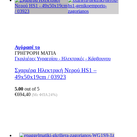
προϊόντος
Αγόρασέ το
ΓΡΗΓΡΟΡΗ ΜΑΤΙΑ
Γκριλιέρες Υγραερίου - Ηλεκτρικές - Κάρβουνου
Σχαριέρα Ηλεκτρική Νερού HS1 –
49x50x19cm / 03923
5.00
out of 5
€
694,40
(Με ΦΠΑ 24%)