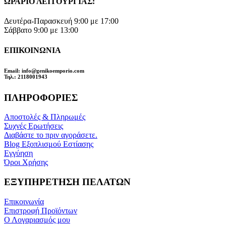
ΩΡΑΡΙΟ ΛΕΙΤΟΥΡΓΙΑΣ:
Δευτέρα-Παρασκευή 9:00 με 17:00
Σάββατο 9:00 με 13:00
ΕΠΙΚΟΙΝΩΝΙΑ
Email
: info@genikoemporio.com
Τηλ
.: 2118001943
ΠΛΗΡΟΦΟΡΙΕΣ
Αποστολές & Πληρωμές
Συχνές Ερωτήσεις
Διαβάστε το πριν αγοράσετε.
Blog Εξοπλισμού Εστίασης
Εγγύηση
Όροι Χρήσης
ΕΞΥΠΗΡΕΤΗΣΗ ΠΕΛΑΤΩΝ
Επικοινωνία
Επιστροφή Προϊόντων
Ο Λογαριασμός μου