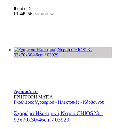
0
out of 5
€
1.449,56
(Με ΦΠΑ 24%)
Αγόρασέ το
ΓΡΗΓΡΟΡΗ ΜΑΤΙΑ
Γκριλιέρες Υγραερίου - Ηλεκτρικές - Κάρβουνου
Σχαριέρα Ηλεκτρική Νερού CHIOS23 –
93x70x30/46cm / 03929