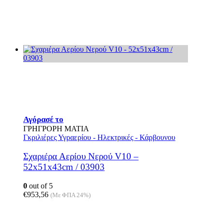
Αγόρασέ το
ΓΡΗΓΡΟΡΗ ΜΑΤΙΑ
Γκριλιέρες Υγραερίου - Ηλεκτρικές - Κάρβουνου
Σχαριέρα Αερίου Νερού V10 –
52x51x43cm / 03903
0
out of 5
€
953,56
(Με ΦΠΑ 24%)