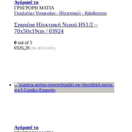
Αγόρασέ το
ΓΡΗΓΡΟΡΗ ΜΑΤΙΑ
Γκριλιέρες Υγραερίου - Ηλεκτρικές - Κάρβουνου
Σχαριέρα Ηλεκτρική Νερού HS1/2 –
70x50x19cm / 03924
0
out of 5
€
926,28
(Με ΦΠΑ 24%)
Αυτό
Αγόρασέ το