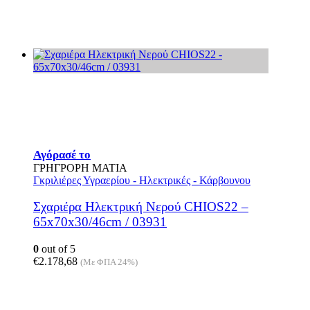
Αγόρασέ το
ΓΡΗΓΡΟΡΗ ΜΑΤΙΑ
Γκριλιέρες Υγραερίου - Ηλεκτρικές - Κάρβουνου
Σχαριέρα Ηλεκτρική Νερού CHIOS22 –
65x70x30/46cm / 03931
0
out of 5
€
2.178,68
(Με ΦΠΑ 24%)