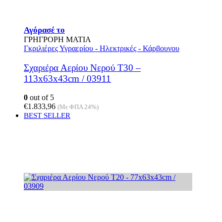
Αγόρασέ το
ΓΡΗΓΡΟΡΗ ΜΑΤΙΑ
Γκριλιέρες Υγραερίου - Ηλεκτρικές - Κάρβουνου
Σχαριέρα Αερίου Νερού T30 –
113x63x43cm / 03911
0
out of 5
€
1.833,96
(Με ΦΠΑ 24%)
BEST SELLER