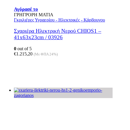
Αγόρασέ το
ΓΡΗΓΡΟΡΗ ΜΑΤΙΑ
Γκριλιέρες Υγραερίου - Ηλεκτρικές - Κάρβουνου
Σχαριέρα Ηλεκτρική Νερού CHIOS1 –
41x63x23cm / 03926
0
out of 5
€
1.215,20
(Με ΦΠΑ 24%)