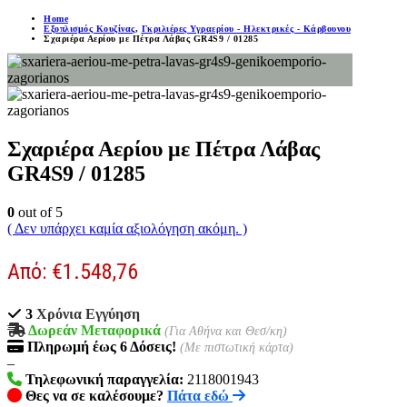
Home
Εξοπλισμός Κουζίνας
,
Γκριλιέρες Υγραερίου - Ηλεκτρικές - Κάρβουνου
Σχαριέρα Αερίου με Πέτρα Λάβας GR4S9 / 01285
Σχαριέρα Αερίου με Πέτρα Λάβας
GR4S9 / 01285
0
out of 5
( Δεν υπάρχει καμία αξιολόγηση ακόμη. )
Από:
€
1.548,76
3
Χρόνια Εγγύηση
Δωρεάν Μεταφορικά
(Για Αθήνα και Θεσ/κη)
Πληρωμή
έως 6
Δόσεις!
(Με πιστωτική κάρτα)
–
Τηλεφωνική παραγγελία:
2118001943
Θες να σε καλέσουμε?
Πάτα εδώ