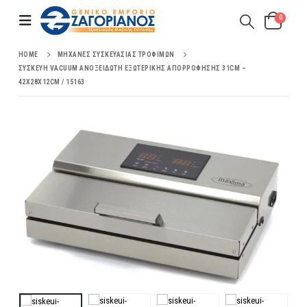
0
HOME
ΜΗΧΑΝΈΣ ΣΥΣΚΕΥΑΣΊΑΣ ΤΡΟΦΊΜΩΝ
ΣΥΣΚΕΥΉ VACUUM ΑΝΟΞΕΊΔΩΤΗ ΕΞΩΤΕΡΙΚΉΣ ΑΠΟΡΡΌΦΗΣΗΣ 31CM –
42X28X12CM / 15163