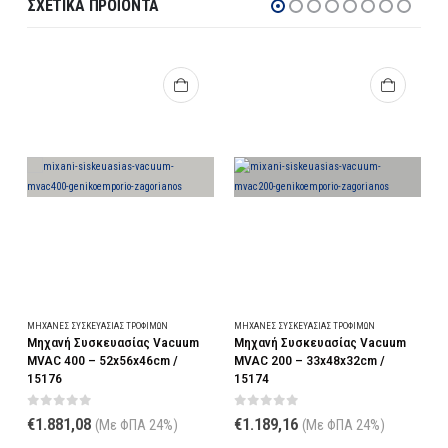
ΣΧΕΤΙΚΆ ΠΡΟΪΌΝΤΑ
ΜΗΧΑΝΈΣ ΣΥΣΚΕΥΑΣΊΑΣ ΤΡΟΦΊΜΩΝ
ΜΗΧΑΝΈΣ ΣΥΣΚΕΥΑΣΊΑΣ ΤΡΟΦΊΜΩΝ
Μ
Μηχανή Συσκευασίας Vacuum
Μηχανή Συσκευασίας Vacuum
Μ
MVAC 400 – 52x56x46cm /
MVAC 200 – 33x48x32cm /
Χ
15176
15174
–
0
out of 5
0
out of 5
€
1.881,08
€
1.189,16
(Με ΦΠΑ 24%)
(Με ΦΠΑ 24%)