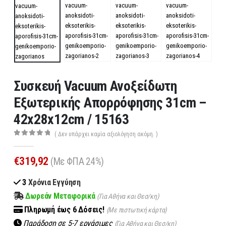
Συσκευή Vacuum Ανοξείδωτη
Εξωτερικής Απορρόφησης 31cm –
42x28x12cm / 15163
( Δεν υπάρχει καμία αξιολόγηση ακόμη. )
0
out of 5
€
319,92
(Με ΦΠΑ 24%)
3
Χρόνια Εγγύηση
Δωρεάν Μεταφορικά
(Για Αθήνα και Θεσ/κη)
Πληρωμή
έως 6
Δόσεις!
(Με πιστωτική κάρτα)
Παράδοση σε 5-7 εργάσιμες
(Για Αθήνα και Θεσ/κη)