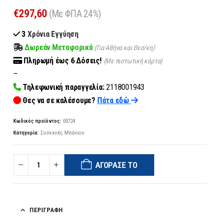
€
297,60
(Με ΦΠΑ 24%)
3
Χρόνια Εγγύηση
Δωρεάν Μεταφορικά
(Για Αθήνα και Θεσ/κη)
Πληρωμή
έως 6
Δόσεις!
(Με πιστωτική κάρτα)
–
Τηλεφωνική παραγγελία:
2118001943
Θες να σε καλέσουμε?
Πάτα εδώ
Κωδικός προϊόντος:
00724
Κατηγορία:
Συσκευές Μπάνιου
ΑΓΌΡΑΣΈ ΤΟ
ΠΕΡΙΓΡΑΦΉ