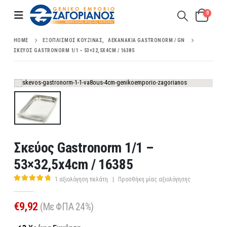
0
HOME
ΕΞΟΠΛΙΣΜΌΣ ΚΟΥΖΊΝΑΣ
,
ΛΕΚΑΝΆΚΙΑ GASTRONORM / GN
ΣΚΕΎΟΣ GASTRONORM 1/1 – 53×32,5X4CM / 16385
Σκεύος Gastronorm 1/1 –
53×32,5x4cm / 16385
1
αξιολόγηση πελάτη
|
Προσθήκη μίας αξιολόγησης
5.00
out of 5
€
9,92
(Με ΦΠΑ 24%)