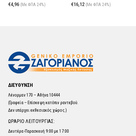
0
out of 5
0
out of 5
€
4,96
€
16,12
(Με ΦΠΑ 24%)
(Με ΦΠΑ 24%)
ΔΙΕΥΘΥΝΣΗ
Λένορμαν 170 – Αθήνα 10444
(Γραφεία – Επίσκεψη κατόπιν ραντεβού.
Δεν υπάρχει εκθεσιακός χώρος.)
ΩΡΑΡΙΟ ΛΕΙΤΟΥΡΓΙΑΣ:
Δευτέρα-Παρασκευή 9:00 με 17:00