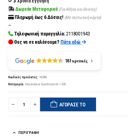
3
Χρόνια Εγγύηση
Δωρεάν Μεταφορικά
(Για Αθήνα και Θεσ/κη)
Πληρωμή
έως 6
Δόσεις!
(Με πιστωτική κάρτα)
–
Τηλεφωνική παραγγελία:
2118001943
Θες να σε καλέσουμε?
Πάτα εδώ
161 κριτικές
Κωδικός προϊόντος:
16385
Κατηγορία:
Λεκανάκια Gastronorm / GN
ΑΓΌΡΑΣΈ ΤΟ
ΠΕΡΙΓΡΑΦΉ