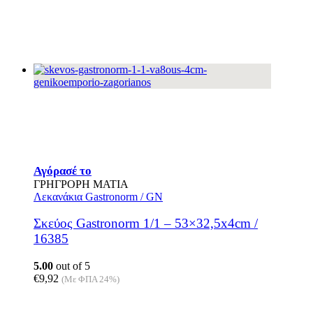
Αγόρασέ το
ΓΡΗΓΡΟΡΗ ΜΑΤΙΑ
Λεκανάκια Gastronorm / GN
Σκεύος Gastronorm 1/1 – 53×32,5x4cm /
16385
5.00
out of 5
€
9,92
(Με ΦΠΑ 24%)