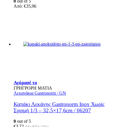
0
out of 5
μπορούν
Από:
€
35,96
να
επιλεγούν
στη
σελίδα
του
προϊόντος
Αγόρασέ το
ΓΡΗΓΡΟΡΗ ΜΑΤΙΑ
Λεκανάκια Gastronorm / GN
Καπάκι Λεκάνης Gastronorm Inox Χωρίς
Σχισμή 1/3 – 32,5×17,6cm / 06207
0
out of 5
€
3,72
(Με ΦΠΑ 24%)