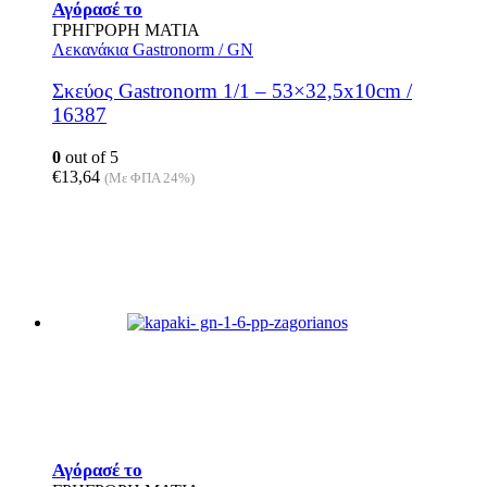
Αγόρασέ το
ΓΡΗΓΡΟΡΗ ΜΑΤΙΑ
Λεκανάκια Gastronorm / GN
Σκεύος Gastronorm 1/1 – 53×32,5x10cm /
16387
0
out of 5
€
13,64
(Με ΦΠΑ 24%)
Αγόρασέ το