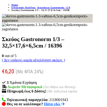
Home
Εξοπλισμός Κουζίνας
,
Λεκανάκια Gastronorm / GN
Σκεύος Gastronorm 1/3 – 32,5×17,6×6,5cm / 16396
Σκεύος Gastronorm 1/3 –
32,5×17,6×6,5cm / 16396
0
out of 5
( Δεν υπάρχει καμία αξιολόγηση ακόμη. )
€
6,20
(Με ΦΠΑ 24%)
3
Χρόνια Εγγύηση
Δωρεάν Μεταφορικά
(Για Αθήνα και Θεσ/κη)
Πληρωμή
έως 6
Δόσεις!
(Με πιστωτική κάρτα)
–
Τηλεφωνική παραγγελία:
2118001943
Θες να σε καλέσουμε?
Πάτα εδώ