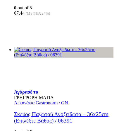
0
out of 5
€
7,44
(Με ΦΠΑ 24%)
Αυτό
Αγόρασέ το
το
ΓΡΗΓΡΟΡΗ ΜΑΤΙΑ
προϊόν
Λεκανάκια Gastronorm / GN
έχει
πολλαπλές
Σκεύος Παγωτού Ανοξείδωτο – 36x25cm
παραλλαγές.
(Επιλέξτε Βάθος) / 06391
Οι
επιλογές