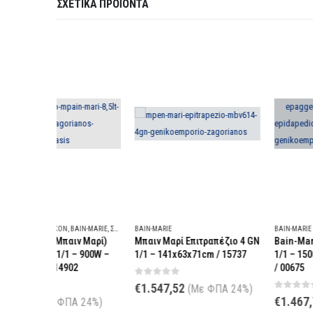
ΣΧΕΤΙΚΆ ΠΡΟΪΌΝΤΑ
IN-MARIE
,
ΣΟΥΠΙΈΡΕΣ
BAIN-MARIE
BAIN-MARIE
ν Μαρί)
Μπαιν Μαρί Επιτραπέζιο 4 GN
Bain-Marie Επιδαπέδιο 3 
 900W –
1/1 – 141x63x71cm / 15737
1/1 – 1500W – 110x70x128
2
/ 00675
0
out of 5
€
1.547,52
(Με ΦΠΑ 24%)
0
out of 5
€
1.467,76
 24%)
(Με ΦΠΑ 24%