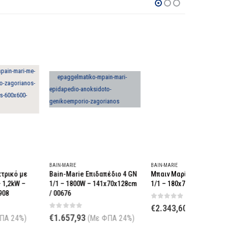
IN-MARIE
BAIN-MARIE
BAIN-MARIE
in-Marie Επιδαπέδιο 4 GN
Μπαιν Μαρί Επιδαπέδιο 5 GN
Bain-Mari
1 – 1800W – 141x70x128cm
1/1 – 180x70x133cm / 15734
1/1 – 150
00676
00678
0
out of 5
€
2.343,60
(Με ΦΠΑ 24%)
out of 5
0
out o
1.657,93
€
1.265,
(Με ΦΠΑ 24%)