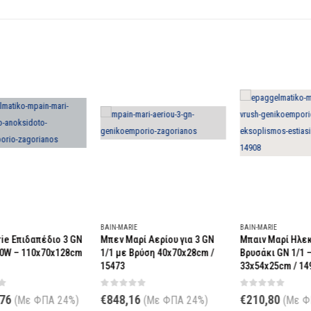
BAIN-MARIE
BAIN-MARIE
BA
GN
Μπεν Μαρί Αερίου για 3 GN
Μπαιν Μαρί Ηλεκτρικό με
Ba
cm
1/1 με Βρύση 40x70x28cm /
Βρυσάκι GN 1/1 – 1,2kW –
1/
15473
33x54x25cm / 14908
/ 
0
out of 5
0
out of 5
0
€
848,16
€
210,80
€
)
(Με ΦΠΑ 24%)
(Με ΦΠΑ 24%)