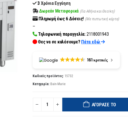
3
Χρόνια Εγγύηση
Δωρεάν Μεταφορικά
(Για Αθήνα και Θεσ/κη)
Πληρωμή
έως 6
Δόσεις!
(Με πιστωτική κάρτα)
–
Τηλεφωνική παραγγελία:
2118001943
Θες να σε καλέσουμε?
Πάτα εδώ
161 κριτικές
Κωδικός προϊόντος:
15732
Κατηγορία:
Bain-Marie
ΑΓΌΡΑΣΈ ΤΟ