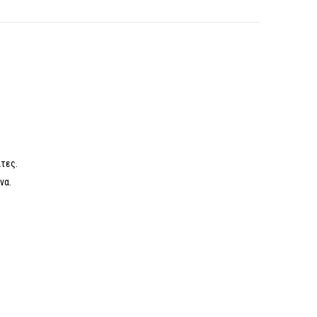
τες.
να.