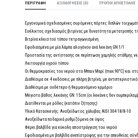
ΠΕΡΙΓΡΑΦΉ
ΑΞΙΟΛΟΓΉΣΕΙΣ (0)
ΤΡΌΠΟΙ ΑΠΟΣΤΟΛΉΣ
Εργονομικά σχεδιασμένες συρόμενες πόρτες διπλών τοιχωμά
Ευέλικτος σχεδιασμός βιτρίνας με δυνατότητα μετατροπής τ
Βιτρίνα κλειστού τύπου τετραγωνισμένη
Εφοδιασμένα με μία λάμπα αλογόνου ανά λεκάνη GN 1/1
Προστασία της αντίστασης σε περίπτωση χαμηλής στάθμης ν
Λειτουργία υγρού τύπου
Οι θερμοκρασίες του νερού στο Μπαιν Μαρί (max.90°C) και σ
Διαθέσιμα σε 4 εκδόσεις με πλήρη βιτρίνα, με αντιπτερνιστικό
Διαθέσιμα με ουδέτερο ή θερμαινόμενο ερμάριο
Μέγιστο βάθος λεκάνης GN: 15cm (οι λεκάνες δεν συμπεριλαμ
Διατίθενται με ρόδες (κατόπιν ζήτησης)
Υλικό Κατασκευής: Ανοξείδωτος χάλυβας AISI 304 18/8-10
Ανοξείδωτα ποδαρικά ρυθμιζόμενα σε ύψος
Φέρει βαλβίδα για εύκολη αποστράγγιση του νερού
Εφοδιασμένα με βαλβίδα ανεπίστροφης για την απευθείας σύνδ