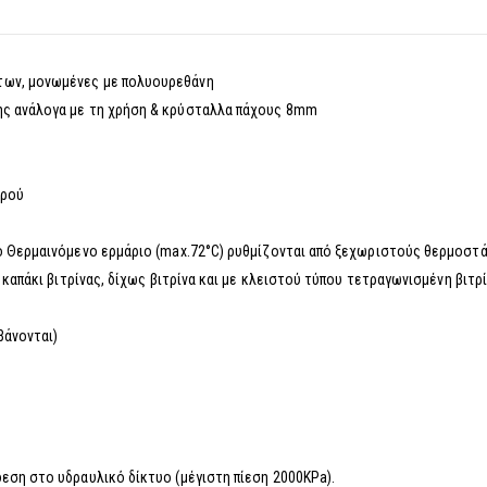
των, μονωμένες με πολυουρεθάνη
ης ανάλογα με τη χρήση & κρύσταλλα πάχους 8mm
ερού
το Θερμαινόμενο ερμάριο (max.72°C) ρυθμίζονται από ξεχωριστούς θερμοστά
 καπάκι βιτρίνας, δίχως βιτρίνα και με κλειστού τύπου τετραγωνισμένη βιτρί
βάνονται)
εση στο υδραυλικό δίκτυο (μέγιστη πίεση 2000KPa).