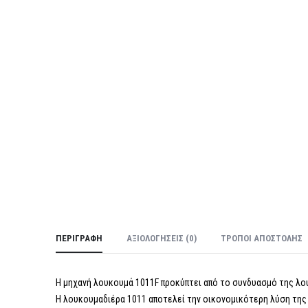
ΠΕΡΙΓΡΑΦΉ
ΑΞΙΟΛΟΓΉΣΕΙΣ (0)
ΤΡΌΠΟΙ ΑΠΟΣΤΟΛΉΣ
Η μηχανή λουκουμά 1011F προκύπτει από το συνδυασμό της λο
Η λουκουμαδιέρα 1011 αποτελεί την οικονομικότερη λύση της 