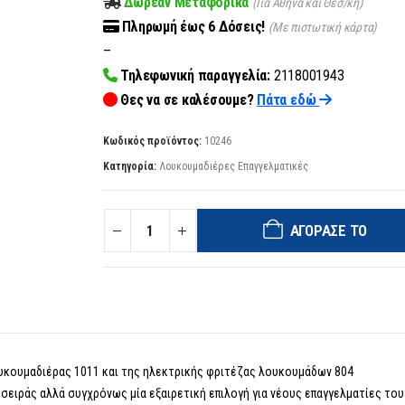
Δωρεάν Μεταφορικά
(Για Αθήνα και Θεσ/κη)
Πληρωμή
έως 6
Δόσεις!
(Με πιστωτική κάρτα)
–
Τηλεφωνική παραγγελία:
2118001943
Θες να σε καλέσουμε?
Πάτα εδώ
Κωδικός προϊόντος:
10246
Κατηγορία:
Λουκουμαδιέρες Επαγγελματικές
ΑΓΌΡΑΣΈ ΤΟ
υκουμαδιέρας 1011 και της ηλεκτρικής φριτέζας λουκουμάδων 804
σειράς αλλά συγχρόνως μία εξαιρετική επιλογή για νέους επαγγελματίες το