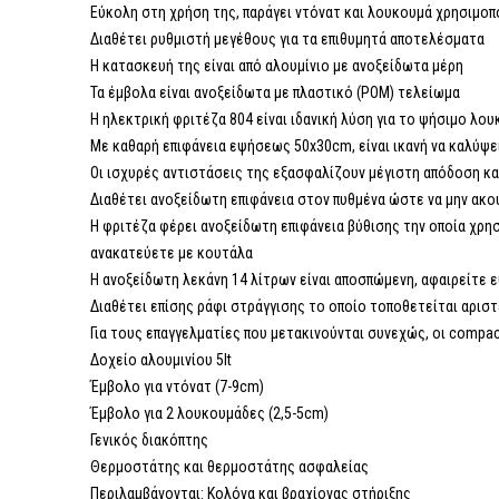
Εύκολη στη χρήση της, παράγει ντόνατ και λουκουμά χρησιμο
Διαθέτει ρυθμιστή μεγέθους για τα επιθυμητά αποτελέσματα
Η κατασκευή της είναι από αλουμίνιο με ανοξείδωτα μέρη
Τα έμβολα είναι ανοξείδωτα με πλαστικό (POM) τελείωμα
Η ηλεκτρική φριτέζα 804 είναι ιδανική λύση για το ψήσιμο λο
Με καθαρή επιφάνεια εψήσεως 50x30cm, είναι ικανή να καλύψε
Οι ισχυρές αντιστάσεις της εξασφαλίζουν μέγιστη απόδοση κ
Διαθέτει ανοξείδωτη επιφάνεια στον πυθμένα ώστε να μην ακο
Η φριτέζα φέρει ανοξείδωτη επιφάνεια βύθισης την οποία χρη
ανακατεύετε με κουτάλα
Η ανοξείδωτη λεκάνη 14 λίτρων είναι αποσπώμενη, αφαιρείτε ε
Διαθέτει επίσης ράφι στράγγισης το οποίο τοποθετείται αρισ
Για τους επαγγελματίες που μετακινούνται συνεχώς, οι compa
Δοχείο αλουμινίου 5lt
Έμβολο για ντόνατ (7-9cm)
Έμβολο για 2 λουκουμάδες (2,5-5cm)
Γενικός διακόπτης
Θερμοστάτης και θερμοστάτης ασφαλείας
Περιλαμβάνονται: Κολόνα και βραχίονας στήριξης