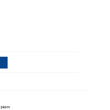
υ χώρου