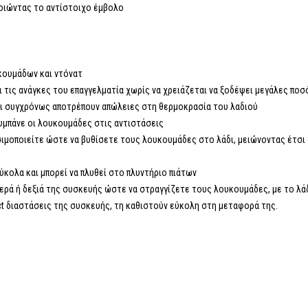
ποιώντας το αντίστοιχο έμβολο
υκουμάδων και ντόνατ
ι τις ανάγκες του επαγγελματία χωρίς να χρειάζεται να ξοδέψει μεγάλες πο
αι συγχρόνως αποτρέπουν απώλειες στη θερμοκρασία του λαδιού
υμπάνε οι λουκουμάδες στις αντιστάσεις
σιμοποιείτε ώστε να βυθίσετε τους λουκουμάδες στο λάδι, μειώνοντας έτσ
ύκολα και μπορεί να πλυθεί στο πλυντήριο πιάτων
τερά ή δεξιά της συσκευής ώστε να στραγγίζετε τους λουκουμάδες, με το λά
ct διαστάσεις της συσκευής, τη καθιστούν εύκολη στη μεταφορά της.