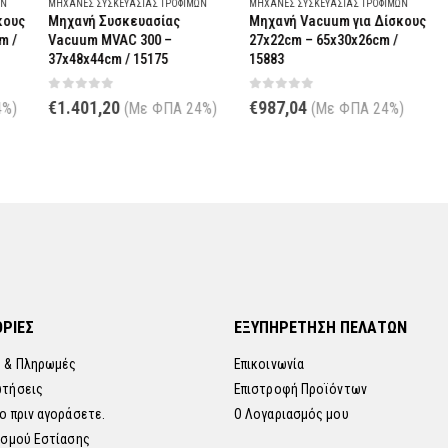
ΜΗΧΑΝΈΣ ΣΥΣΚΕΥΑΣΊΑΣ ΤΡΟΦΊΜΩΝ
ΜΗΧΑΝΈΣ ΣΥΣΚΕΥΑΣΊΑΣ ΤΡΟΦΊΜΩΝ
ΜΗ
υς
Μηχανή Συσκευασίας
Μηχανή Vacuum για Δίσκους
Μ
/
Vacuum MVAC 300 –
27x22cm – 65x30x26cm /
V
37x48x44cm / 15175
15883
MV
1
0
out of 5
0
out of 5
€
1.401,20
€
987,04
)
(Με ΦΠΑ 24%)
(Με ΦΠΑ 24%)
0
€
ΡΙΕΣ
ΕΞΥΠΗΡΕΤΗΣΗ ΠΕΛΑΤΩΝ
 & Πληρωμές
Επικοινωνία
ωτήσεις
Επιστροφή Προϊόντων
ο πριν αγοράσετε.
Ο Λογαριασμός μου
ισμού Εστίασης