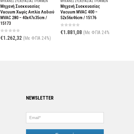
ΧΑΝΈΣ ΣΥΣΚΕΥΑΣΊΑΣ ΤΡΟΦΊΜΩΝ
ΜΗΧΑΝΈΣ ΣΥΣΚΕΥΑΣΊΑΣ ΤΡΟΦΊΜΩΝ
ΜΗΧΑΝΈΣ ΣΥ
ηχανή Συσκευασίας
Μηχανή Συσκευασίας
Σακούλα 
acuum Χωρίς Αντλία Λαδιού
Vacuum MVAC 400 –
Τεμαχίων
AC 280 – 40x47x35cm /
52x56x46cm / 15176
ΔΙΑΣΤΑΣΕΙ
5173
0
out of 5
0
out o
€
1.881,08
Από:
€
1
(Με ΦΠΑ 24%)
out of 5
1.262,32
(Με ΦΠΑ 24%)
NEWSLETTER