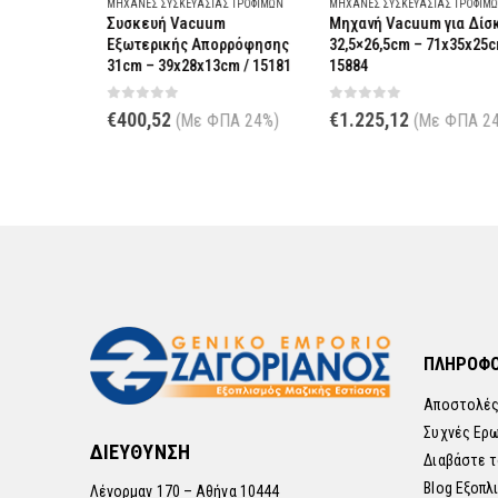
ΡΟΦΊΜΩΝ
ΜΗΧΑΝΈΣ ΣΥΣΚΕΥΑΣΊΑΣ ΤΡΟΦΊΜΩΝ
ΜΗΧΑΝΈΣ ΣΥΣΚΕΥΑΣΊΑΣ ΤΡΟΦΊΜΩΝ
ας
Συσκευή Vacuum
Μηχανή Vacuum για Δίσκο
–
Εξωτερικής Απορρόφησης
32,5×26,5cm – 71x35x25cm 
0
31cm – 39x28x13cm / 15181
15884
0
out of 5
0
out of 5
€
400,52
€
1.225,12
ΠΑ 24%)
(Με ΦΠΑ 24%)
(Με ΦΠΑ 24%
ΠΛΗΡΟΦΟ
Αποστολές
Συχνές Ερ
ΔΙΕΥΘΥΝΣΗ
Διαβάστε τ
Blog Εξοπλ
Λένορμαν 170 – Αθήνα 10444