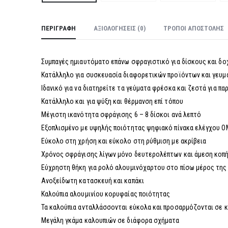
ΠΕΡΙΓΡΑΦΉ
ΑΞΙΟΛΟΓΉΣΕΙΣ (0)
ΤΡΌΠΟΙ ΑΠΟΣΤΟΛΉΣ
Συμπαγές ημιαυτόματο επάνω σφραγιστικό για δίσκους και δο
Κατάλληλο για συσκευασία διαφορετικών προϊόντων και γευ
Ιδανικό για να διατηρείτε τα γεύματα φρέσκα και ζεστά για π
Κατάλληλο και για ψύξη και θέρμανση επί τόπου
Μέγιστη ικανότητα σφράγισης 6 – 8 δίσκοι ανά λεπτό
Εξοπλισμένο με υψηλής ποιότητας ψηφιακό πίνακα ελέγχου 
Εύκολο στη χρήση και εύκολο στη ρύθμιση με ακρίβεια
Χρόνος σφράγισης λίγων μόνο δευτερολέπτων και άμεση κοπή
Εύχρηστη θήκη για ρολό αλουμινόχαρτου στο πίσω μέρος της
Ανοξείδωτη κατασκευή και καπάκι
Καλούπια αλουμινίου κορυφαίας ποιότητας
Τα καλούπια ανταλλάσσονται εύκολα και προσαρμόζονται σε 
Μεγάλη γκάμα καλουπιών σε διάφορα σχήματα