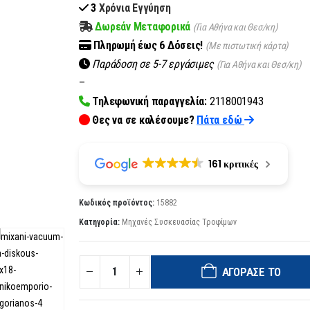
3
Χρόνια Εγγύηση
Δωρεάν Μεταφορικά
(Για Αθήνα και Θεσ/κη)
Πληρωμή
έως 6
Δόσεις!
(Με πιστωτική κάρτα)
Παράδοση σε 5-7 εργάσιμες
(Για Αθήνα και Θεσ/κη)
–
Τηλεφωνική παραγγελία:
2118001943
Θες να σε καλέσουμε?
Πάτα εδώ
161 κριτικές
Κωδικός προϊόντος:
15882
Κατηγορία:
Μηχανές Συσκευασίας Τροφίμων
ΑΓΌΡΑΣΈ ΤΟ