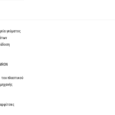
χεία γεύματος
μάτων
αράδοση
OMRON
 του πλαστικού
 μηχανής
καρφίτσες