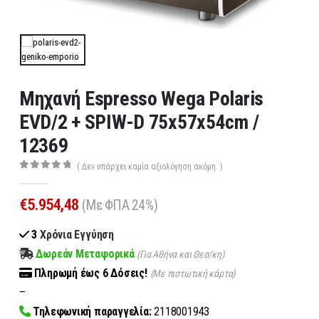
Μηχανή Espresso Wega Polaris
EVD/2 + SPIW-D 75x57x54cm /
12369
( Δεν υπάρχει καμία αξιολόγηση ακόμη. )
0
out of 5
€
5.954,48
(Με ΦΠΑ 24%)
3
Χρόνια Εγγύηση
Δωρεάν Μεταφορικά
(Για Αθήνα και Θεσ/κη)
Πληρωμή
έως 6
Δόσεις!
(Με πιστωτική κάρτα)
–
Τηλεφωνική παραγγελία:
2118001943