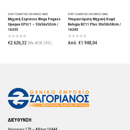
Αυτό το προϊόν έχει πολλαπλές παραλλαγές. Οι επιλογές μπορούν να επιλεγούν στη σελίδα του προϊόντος
ΕΠΑΓΓΕΛΜΑΤΙΚΈΣ ΜΗΧΑΝΈΣ ΚΑΦΈ
ΕΠΑΓΓΕΛΜΑΤΙΚΈΣ ΜΗΧΑΝΈΣ ΚΑΦΈ
Ε
Μηχανή Espresso Wega Pegaso
Υπεραυτόματη Μηχανή Καφέ
Ε
Opaque EPU/1 – 53x56x52cm /
Belogia BC11 Plus 30x50x58cm /
E
16335
16240
0
out of 5
0
out of 5
€
2.626,32
Από:
€
1.948,04
(Με ΦΠΑ 24%)
ΔΙΕΥΘΥΝΣΗ
Λένορμαν 170 – Αθήνα 10444