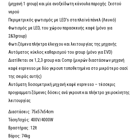
(μηχανή 1 group) και μία ανοξείδωτη κάνουλα παροχής ζεστού
νερού
Περιμετρικός φωτισμός με LED’s στα πλαϊνά πάνελ (Λευκό)
Φωτισμός με LED, του χώρου παρασκευής καφέ (μόνο για
2&3group)
Φωτιζόμενα πλήκτρα έλεγχου και λειτουργίας της μηχανής
Αυτόματος κύκλος καθαρισμού του group (μόνο για EVD)
Διατίθεται σε 1,2,3 group και Comp (μικρών διαστάσεων μηχανή
καφέ espresso με δύο γκρουπ τοποθετημένα στο μικρότερο σασί
της σειράς αυτής)
Α
υτόματη δοσομετρική μηχανή καφέ espresso – τέσσερις
προγραμματιζόμενες δόσεις ανά γκρουπ και πλήκτρο χειροκίνητης
λειτουργίας
Διαστάσεις: 75x57x54cm
Τάση/Ισχύς: 400V/4000W
Βραστήρας: 12lt
Βάρος: 74kg