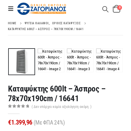
0
HOME
ΨΥΓΕΊΑ ΘΆΛΑΜΟΙ
,
ΌΡΘΙΕΣ ΚΑΤΑΨΎΞΕΙΣ
ΚΑΤΑΨΎΚΤΗΣ 600LT – ΆΣΠΡΟΣ – 78X70X190CM / 16641
Καταψύκτης 600lt – Άσπρος –
78x70x190cm / 16641
( Δεν υπάρχει καμία αξιολόγηση ακόμη. )
0
out of 5
€
1.399,96
(Με ΦΠΑ 24%)