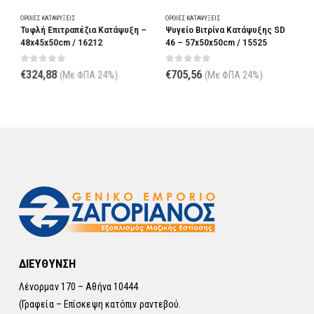
ΌΡΘΙΕΣ ΚΑΤΑΨΎΞΕΙΣ
ΌΡΘΙΕΣ ΚΑΤΑΨΎΞΕΙΣ
Ό
Τυφλή Επιτραπέζια Κατάψυξη –
Ψυγείο Βιτρίνα Κατάψυξης SD
Κ
–
48x45x50cm / 16212
46 – 57x50x50cm / 15525
G
0
out of 5
0
out of 5
€
324,88
€
705,56
(Με ΦΠΑ 24%)
(Με ΦΠΑ 24%)
ΔΙΕΥΘΥΝΣΗ
Λένορμαν 170 – Αθήνα 10444
(Γραφεία – Επίσκεψη κατόπιν ραντεβού.