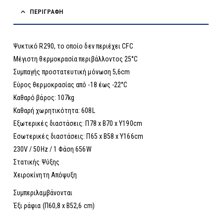
ΠΕΡΙΓΡΑΦΉ
Ψυκτικό R290, το οποίο δεν περιέχει CFC
Μέγιστη θερμοκρασία περιβάλλοντος 25°C
Συμπαγής προστατευτική μόνωση 5,6cm
Εύρος θερμοκρασίας από -18 έως -22°C
Καθαρό βάρος: 107kg
Καθαρή χωρητικότητα: 608L
Εξωτερικές διαστάσεις: Π78 x Β70 x Υ190cm
Εσωτερικές διαστάσεις: Π65 x Β58 x Υ166cm
230V / 50Hz / 1 Φάση 656W
Στατικής Ψύξης
Χειροκίνητη Απόψυξη
Συμπεριλαμβάνονται
Έξι ράφια (Π60,8 x Β52,6 cm)