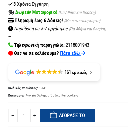
3
Χρόνια Εγγύηση
Δωρεάν Μεταφορικά
(Για Αθήνα και Θεσ/κη)
Πληρωμή
έως 6
Δόσεις!
(Με πιστωτική κάρτα)
Παράδοση σε 5-7 εργάσιμες
(Για Αθήνα και Θεσ/κη)
–
Τηλεφωνική παραγγελία:
2118001943
Θες να σε καλέσουμε?
Πάτα εδώ
161 κριτικές
Κωδικός προϊόντος:
16641
Κατηγορίες:
Ψυγεία Θάλαμοι
,
Όρθιες Καταψύξεις
ΑΓΌΡΑΣΈ ΤΟ