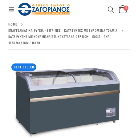
0
HOME
ΕΠΑΓΓΕΛΜΑΤΙΚΆ ΨΥΓΕΊΑ - ΒΙΤΡΊΝΕΣ
,
ΚΑΤΑΨΎΚΤΕΣ ΜΕ ΣΥΡΌΜΕΝΑ ΤΖΆΜΙΑ
ΚΑΤΑΨΎΚΤΗΣ ΜΕ ΚΟΥΡΜΠΑΡΙΣΤΆ ΚΡΎΣΤΑΛΛΑ CBF500H – 500LT – ΓΚΡΙ –
148X76X86CM / 16678
BEST SELLER