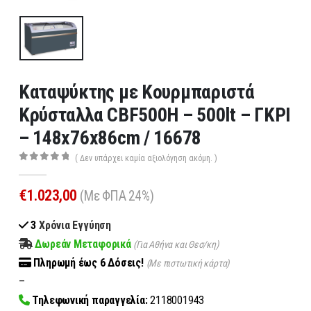
Καταψύκτης με Κουρμπαριστά
Κρύσταλλα CBF500H – 500lt – ΓΚΡΙ
– 148x76x86cm / 16678
( Δεν υπάρχει καμία αξιολόγηση ακόμη. )
0
out of 5
€
1.023,00
(Με ΦΠΑ 24%)
3
Χρόνια Εγγύηση
Δωρεάν Μεταφορικά
(Για Αθήνα και Θεσ/κη)
Πληρωμή
έως 6
Δόσεις!
(Με πιστωτική κάρτα)
–
Τηλεφωνική παραγγελία:
2118001943