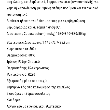
ασφαλείας, αντιθαμβωτικά, θερμομονωτικά (low emmisivity) για
χαμηλή κατανάλωση, μειωμένη στάθμη θορύβου και ενεργειακό
πιστοποιητικό.
Διαθέτει ηλεκτρονικό θερμοστάτη για ακριβή ρύθμιση
θερμοκρασίας και αυτόματη απόψυξη.
Διαστάσεις Συσκευασίας (mm/kg):1530*840*880/80 kg
Εξωτερικές Διαστάσεις: 147,5×75,7×85,8cm
Χωρητικότητα: 500lt
Θερμοκρασία: -18℃
Τρόπος Ψύξης: Στατικό
Θερμοστάτης: Ηλεκτρονικός
Ψυκτικό υγρό: R290
Εξατμιστής μέσα στα τοιχία
Συμπηκνωτής στο κάτω μέρος της καμπίνας
2 συρόμενα τζάμια ασφαλείας
Κλειδαριά
Άσπρο χρώμα έξω και γκρί εξωτερικό