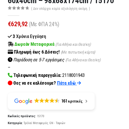
60x40cm – 98x68x174cm / 15170
( Δεν υπάρχει καμία αξιολόγηση ακόμη. )
0
out of 5
€
629,92
(Με ΦΠΑ 24%)
3
Χρόνια Εγγύηση
Δωρεάν Μεταφορικά
(Για Αθήνα και Θεσ/κη)
Πληρωμή
έως 6
Δόσεις!
(Με πιστωτική κάρτα)
Παράδοση σε 5-7 εργάσιμες
(Για Αθήνα και Θεσ/κη)
–
Τηλεφωνική παραγγελία:
2118001943
Θες να σε καλέσουμε?
Πάτα εδώ
161 κριτικές
Κωδικός προϊόντος:
15170
Κατηγορία:
Τρόλεϊ Μεταφοράς GN - Ταψιών