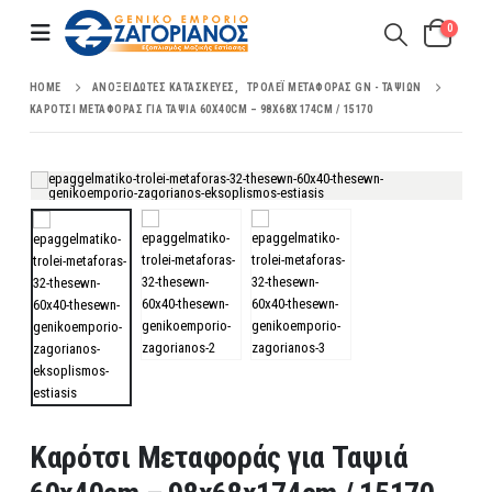
0
HOME
ΑΝΟΞΕΊΔΩΤΕΣ ΚΑΤΑΣΚΕΥΈΣ
,
ΤΡΌΛΕΪ ΜΕΤΑΦΟΡΆΣ GN - ΤΑΨΙΏΝ
ΚΑΡΌΤΣΙ ΜΕΤΑΦΟΡΆΣ ΓΙΑ ΤΑΨΙΆ 60X40CM – 98X68X174CM / 15170
Καρότσι Μεταφοράς για Ταψιά