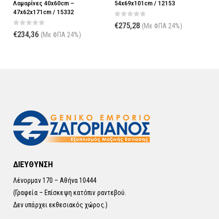
Λαμαρίνες 40x60cm –
54x69x101cm / 12153
/
47x62x171cm / 15332
0
out of 5
€
275,28
(Με ΦΠΑ 24%)
0
out of 5
€
234,36
(Με ΦΠΑ 24%)
ΔΙΕΥΘΥΝΣΗ
Λένορμαν 170 – Αθήνα 10444
(Γραφεία – Επίσκεψη κατόπιν ραντεβού.
Δεν υπάρχει εκθεσιακός χώρος.)