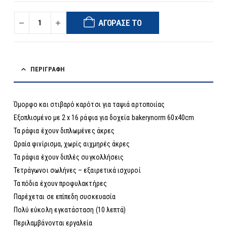
ΑΓΌΡΑΣΈ ΤΟ
ΠΕΡΙΓΡΑΦΉ
Όμορφο και στιβαρό καρότσι για ταψιά αρτοποιίας
Εξοπλισμένο με 2 x 16 ράφια για δοχεία bakerynorm 60x40cm
Τα ράφια έχουν διπλωμένες άκρες
Ωραία φινίρισμα, χωρίς αιχμηρές άκρες
Τα ράφια έχουν διπλές συγκολλήσεις
Τετράγωνοι σωλήνες – εξαιρετικά ισχυροί
Τα πόδια έχουν προφυλακτήρες
Παρέχεται σε επίπεδη συσκευασία
Πολύ εύκολη εγκατάσταση (10 λεπτά)
Περιλαμβάνονται εργαλεία