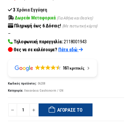
3
Χρόνια Εγγύηση
Δωρεάν Μεταφορικά
(Για Αθήνα και Θεσ/κη)
Πληρωμή
έως 6
Δόσεις!
(Με πιστωτική κάρτα)
–
Τηλεφωνική παραγγελία:
2118001943
Θες να σε καλέσουμε?
Πάτα εδώ
161 κριτικές
Κωδικός προϊόντος:
06208
Κατηγορία:
Λεκανάκια Gastronorm / GN
ΑΓΌΡΑΣΈ ΤΟ