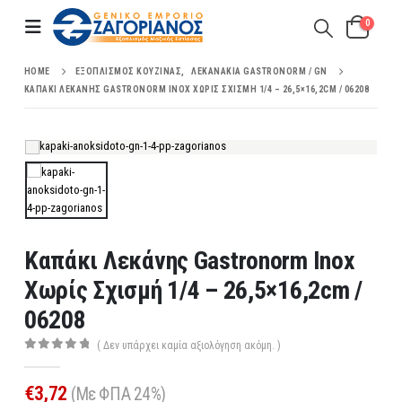
0
HOME
ΕΞΟΠΛΙΣΜΌΣ ΚΟΥΖΊΝΑΣ
,
ΛΕΚΑΝΆΚΙΑ GASTRONORM / GN
ΚΑΠΆΚΙ ΛΕΚΆΝΗΣ GASTRONORM INOX ΧΩΡΊΣ ΣΧΙΣΜΉ 1/4 – 26,5×16,2CM / 06208
Καπάκι Λεκάνης Gastronorm Inox
Χωρίς Σχισμή 1/4 – 26,5×16,2cm /
06208
( Δεν υπάρχει καμία αξιολόγηση ακόμη. )
0
out of 5
€
3,72
(Με ΦΠΑ 24%)