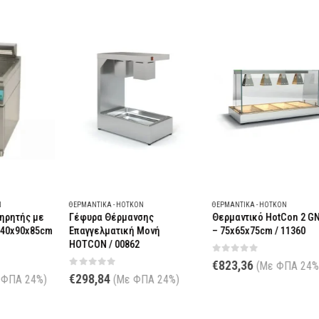
ΘΕΡΜΑΝΤΙΚΆ - HOTKON
ΘΕΡΜΑΝΤΙΚΆ - HOTKON
ΘΕ
Γέφυρα Θέρμανσης
Θερμαντικό HotCon 2 GN 1/1
Θ
cm
Επαγγελματική Μονή
– 75x65x75cm / 11360
P
HOTCON / 00862
0
0
out of 5
€
823,36
(Με ΦΠΑ 24%)
0
out of 5
0
€
298,84
€
)
(Με ΦΠΑ 24%)