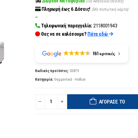
Δωρεάν Μεταφορικά
(Για Αθήνα και Θεσ/κη)
Πληρωμή
έως 6
Δόσεις!
(Με πιστωτική κάρτα)
–
Τηλεφωνική παραγγελία:
2118001943
Θες να σε καλέσουμε?
Πάτα εδώ
161 κριτικές
Κωδικός προϊόντος:
03879
Κατηγορία:
Θερμαντικά - Hotkon
ΑΓΌΡΑΣΈ ΤΟ