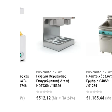
ΘΕΡΜΑΝΤΙΚΆ - HOTKON
ΘΕΡΜΑΝΤΙΚΆ - HOTKON
άτες και
Γέφυρα Θέρμανσης
Ηλεκτρικός Συντηρητής με
 RCWG-
Επαγγελματική Διπλή
Ερμάριο S40S9 – 40x90x85
/ 14746
HOTCON / 15326
/ 01284
0
out of 5
0
out of 5
€
512,12
€
1.185,44
 24%)
(Με ΦΠΑ 24%)
(Με ΦΠΑ 24%