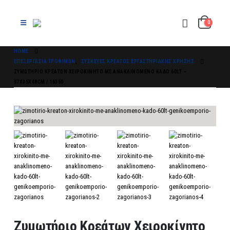
0
HOME
ΕΠΕΞΕΡΓΑΣΊΑ ΤΡΟΦΊΜΩΝ
,
ΣΥΣΚΕΥΈΣ ΚΡΈΑΤΟΣ ΕΡΓΑΣΤΗΡΙΑΚΉΣ ΧΡΉΣΗΣ
ΖΥΜΩΤΉΡΙΟ ΚΡΕΆΤΩΝ ΧΕΙΡΟΚΊΝΗΤΟ ΜΕ ΑΝΑΚΛΙΝΌΜΕΝΟ ΚΆΔΟ 60LT –
57X35X48CM / 16350
Ζυμωτήριο Κρεάτων Χειροκίνητο