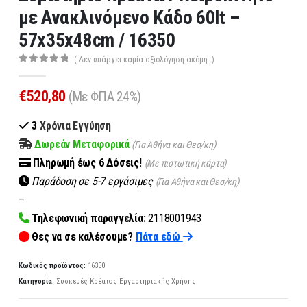
με Ανακλινόμενο Κάδο 60lt –
57x35x48cm / 16350
( Δεν υπάρχει καμία αξιολόγηση ακόμη. )
0
out of 5
€
520,80
(Με ΦΠΑ 24%)
3
Χρόνια Εγγύηση
Δωρεάν Μεταφορικά
(Για Αθήνα και Θεσ/κη)
Πληρωμή
έως 6
Δόσεις!
(Με πιστωτική κάρτα)
Παράδοση σε 5-7 εργάσιμες
(Για Αθήνα και Θεσ/κη)
–
Τηλεφωνική παραγγελία:
2118001943
Θες να σε καλέσουμε?
Πάτα εδώ
Κωδικός προϊόντος:
16350
Κατηγορία:
Συσκευές Κρέατος Εργαστηριακής Χρήσης