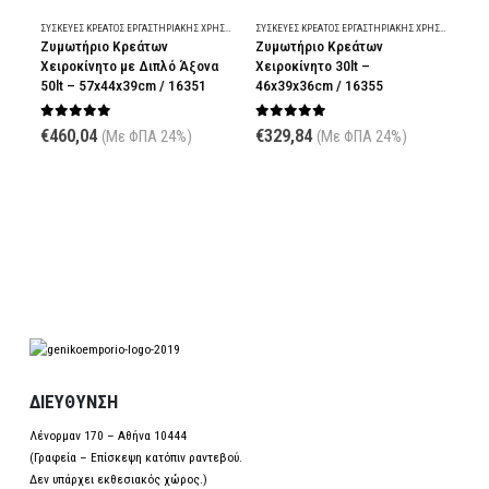
ΣΥΣΚΕΥΈΣ ΚΡΈΑΤΟΣ ΕΡΓΑΣΤΗΡΙΑΚΉΣ ΧΡΉΣΗΣ
ΣΥΣΚΕΥΈΣ ΚΡΈΑΤΟΣ ΕΡΓΑΣΤΗΡΙΑΚΉΣ ΧΡΉΣΗΣ
Ζυμωτήριο Κρεάτων
Ζυμωτήριο Κρεάτων
Βα
Χειροκίνητο με Διπλό Άξονα
Χειροκίνητο 30lt –
Αυ
50lt – 57x44x39cm / 16351
46x39x36cm / 16355
36
0
out of 5
0
out of 5
0
€
460,04
€
329,84
€
3
(Με ΦΠΑ 24%)
(Με ΦΠΑ 24%)
ΔΙΕΥΘΥΝΣΗ
Λένορμαν 170 – Αθήνα 10444
(Γραφεία – Επίσκεψη κατόπιν ραντεβού.
Δεν υπάρχει εκθεσιακός χώρος.)