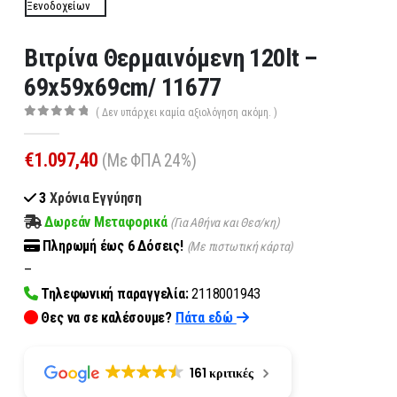
Βιτρίνα Θερμαινόμενη 120lt –
69x59x69cm/ 11677
( Δεν υπάρχει καμία αξιολόγηση ακόμη. )
0
out of 5
€
1.097,40
(Με ΦΠΑ 24%)
3
Χρόνια Εγγύηση
Δωρεάν Μεταφορικά
(Για Αθήνα και Θεσ/κη)
Πληρωμή
έως 6
Δόσεις!
(Με πιστωτική κάρτα)
–
Τηλεφωνική παραγγελία:
2118001943
Θες να σε καλέσουμε?
Πάτα εδώ
161 κριτικές