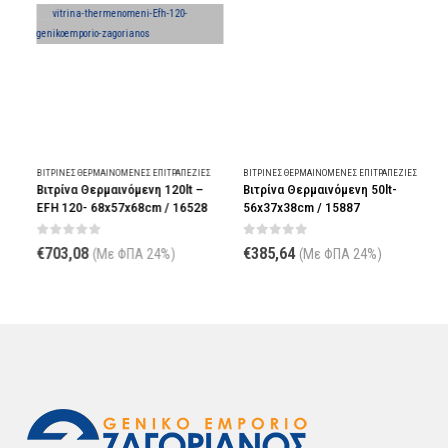
ΒΙΤΡΊΝΕΣ ΘΕΡΜΑΙΝΌΜΕΝΕΣ ΕΠΙΤΡΑΠΈΖΙΕΣ
ΒΙΤΡΊΝΕΣ ΘΕΡΜΑΙΝΌΜΕΝΕΣ ΕΠΙΤΡΑΠΈΖΙΕΣ
Β
Βιτρίνα Θερμαινόμενη 120lt –
Βιτρίνα Θερμαινόμενη 50lt-
Β
EFH 120- 68x57x68cm / 16528
56x37x38cm / 15887
6
0
out of 5
0
out of 5
€
703,08
€
385,64
(Με ΦΠΑ 24%)
(Με ΦΠΑ 24%)