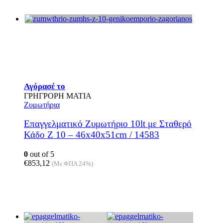
Αγόρασέ το
ΓΡΗΓΡΟΡΗ ΜΑΤΙΑ
Ζυμωτήρια
Επαγγελματικό Ζυμωτήριο 10lt με Σταθερό
Κάδο Z 10 – 46x40x51cm / 14583
0
out of 5
€
853,12
(Με ΦΠΑ 24%)