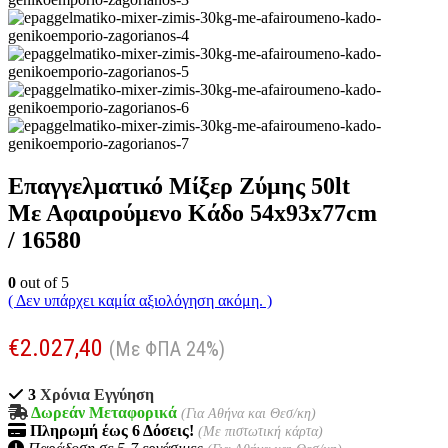
Επαγγελματικό Μίξερ Ζύμης 50lt
Με Αφαιρούμενο Κάδο 54x93x77cm
/ 16580
0
out of 5
( Δεν υπάρχει καμία αξιολόγηση ακόμη. )
€
2.027,40
(Με ΦΠΑ 24%)
3
Χρόνια Εγγύηση
Δωρεάν Μεταφορικά
(Για Αθήνα και Θεσ/κη)
Πληρωμή
έως 6
Δόσεις!
(Με πιστωτική κάρτα)