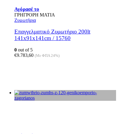
Αγόρασέ το
ΓΡΗΓΡΟΡΗ ΜΑΤΙΑ
Ζυμωτήρια
Επαγγελματικό Ζυμωτήριο 200lt
141x91x141cm / 15760
0
out of 5
€
9.783,60
(Με ΦΠΑ 24%)