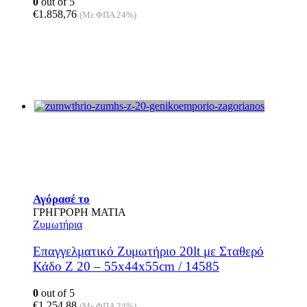
0
out of 5
€
1.858,76
(Με ΦΠΑ 24%)
Αγόρασέ το
ΓΡΗΓΡΟΡΗ ΜΑΤΙΑ
Ζυμωτήρια
Επαγγελματικό Ζυμωτήριο 20lt με Σταθερό
Κάδο Z 20 – 55x44x55cm / 14585
0
out of 5
€
1.254,88
(Με ΦΠΑ 24%)