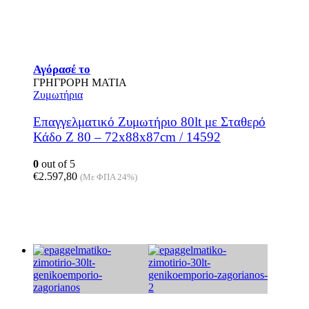
Αγόρασέ το
ΓΡΗΓΡΟΡΗ ΜΑΤΙΑ
Ζυμωτήρια
Επαγγελματικό Ζυμωτήριο 80lt με Σταθερό
Κάδο Z 80 – 72x88x87cm / 14592
0
out of 5
€
2.597,80
(Με ΦΠΑ 24%)