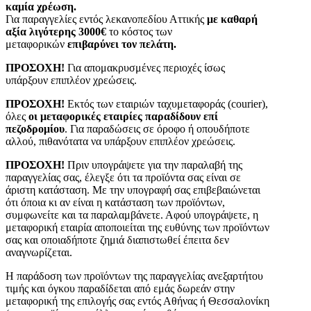
καμία χρέωση.
Για παραγγελίες εντός λεκανοπεδίου Αττικής
με καθαρή
αξία λιγότερης 3000€
το κόστος των
μεταφορικών
επιβαρύνει τον πελάτη.
ΠΡΟΣΟΧΗ!
Για απομακρυσμένες περιοχές ίσως
υπάρξουν επιπλέον χρεώσεις.
ΠΡΟΣΟΧΗ!
Εκτός των εταιριών ταχυμεταφοράς (courier),
όλες
οι μεταφορικές εταιρίες παραδίδουν επί
πεζοδρομίου
. Για παραδώσεις σε όροφο ή οπουδήποτε
αλλού, πιθανότατα να υπάρξουν επιπλέον χρεώσεις.
ΠΡΟΣΟΧΗ!
Πριν υπογράψετε για την παραλαβή της
παραγγελίας σας, έλεγξε ότι τα προϊόντα σας είναι σε
άριστη κατάσταση. Με την υπογραφή σας επιβεβαιώνεται
ότι όποια κι αν είναι η κατάσταση των προϊόντων,
συμφωνείτε και τα παραλαμβάνετε. Αφού υπογράψετε, η
μεταφορική εταιρία αποποιείται της ευθύνης των προϊόντων
σας και οποιαδήποτε ζημιά διαπιστωθεί έπειτα δεν
αναγνωρίζεται.
Η παράδοση των προϊόντων της παραγγελίας ανεξαρτήτου
τιμής και όγκου παραδίδεται από εμάς δωρεάν στην
μεταφορική της επιλογής σας εντός Αθήνας ή Θεσσαλονίκη