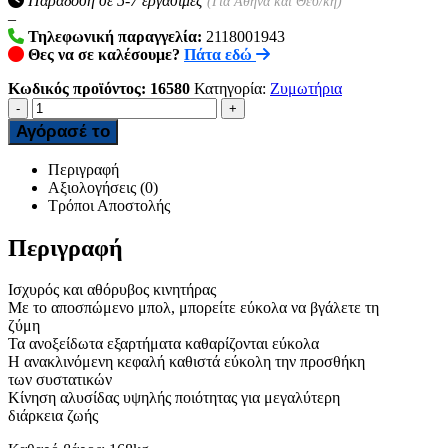
Παράδοση σε 5-7 εργάσιμες
(Για Αθήνα και Θεσ/κη)
–
Τηλεφωνική παραγγελία:
2118001943
Θες να σε καλέσουμε?
Πάτα εδώ
Κωδικός προϊόντος:
16580
Κατηγορία:
Ζυμωτήρια
-
+
Αγόρασέ το
Περιγραφή
Αξιολογήσεις (0)
Τρόποι Αποστολής
Περιγραφή
Ισχυρός και αθόρυβος κινητήρας
Με το αποσπώμενο μπολ, μπορείτε εύκολα να βγάλετε τη
ζύμη
Τα ανοξείδωτα εξαρτήματα καθαρίζονται εύκολα
Η ανακλινόμενη κεφαλή καθιστά εύκολη την προσθήκη
των συστατικών
Κίνηση αλυσίδας υψηλής ποιότητας για μεγαλύτερη
διάρκεια ζωής