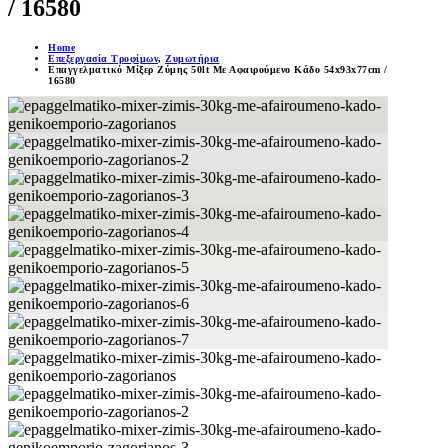
/ 16580
Home
Επεξεργασία Τροφίμων
,
Ζυμωτήρια
Επαγγελματικό Μίξερ Ζύμης 50lt Με Αφαιρούμενο Κάδο 54x93x77cm /
16580