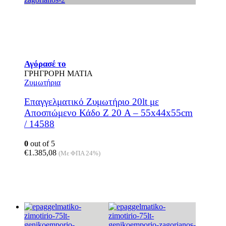
Αγόρασέ το
ΓΡΗΓΡΟΡΗ ΜΑΤΙΑ
Ζυμωτήρια
Επαγγελματικό Ζυμωτήριο 20lt με
Αποσπώμενο Κάδο Z 20 Α – 55x44x55cm
/ 14588
0
out of 5
€
1.385,08
(Με ΦΠΑ 24%)