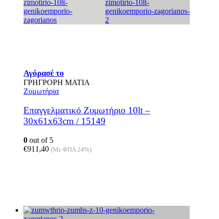
Αγόρασέ το
ΓΡΗΓΡΟΡΗ ΜΑΤΙΑ
Ζυμωτήρια
Επαγγελματικό Ζυμωτήριο 10lt –
30x61x63cm / 15149
0
out of 5
€
911,40
(Με ΦΠΑ 24%)