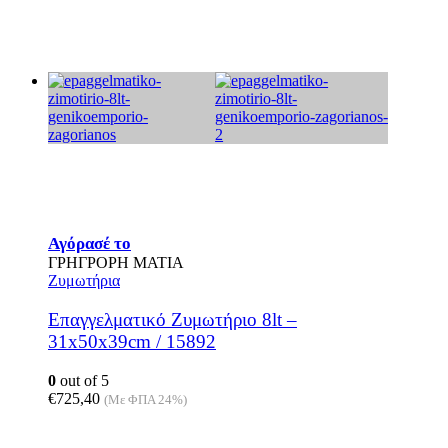
Αγόρασέ το
ΓΡΗΓΡΟΡΗ ΜΑΤΙΑ
Ζυμωτήρια
Επαγγελματικό Ζυμωτήριο 8lt –
31x50x39cm / 15892
0
out of 5
€
725,40
(Με ΦΠΑ 24%)