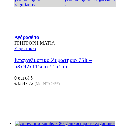
Αγόρασέ το
ΓΡΗΓΡΟΡΗ ΜΑΤΙΑ
Ζυμωτήρια
Επαγγελματικό Ζυμωτήριο 75lt –
58x92x115cm / 15155
0
out of 5
€
3.847,72
(Με ΦΠΑ 24%)