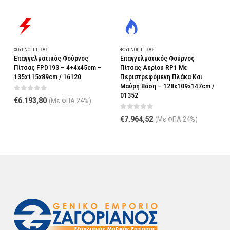
ΦΟΎΡΝΟΙ ΠΊΤΣΑΣ
ΦΟΎΡΝΟΙ ΠΊΤΣΑΣ
Φ
Επαγγελματικός Φούρνος
Επαγγελματικός Φούρνος
Ε
Πίτσας FPD193 – 4+4x45cm –
Πίτσας Αερίου RP1 Με
Π
135x115x89cm / 16120
Περιστρεφόμενη Πλάκα Και
9
Μαύρη Βάση – 128x109x147cm /
01352
0
out of 5
€
6.193,80
(Με ΦΠΑ 24%)
0
out of 5
€
7.964,52
(Με ΦΠΑ 24%)