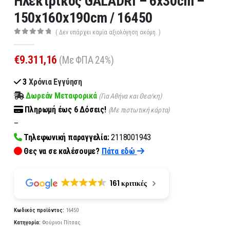
Ηλεκτρικός GALADRI – 6x30cm –
150x160x190cm / 16450
( Δεν υπάρχει καμία αξιολόγηση ακόμη. )
0
out of 5
€
9.311,16
(Με ΦΠΑ 24%)
3
Χρόνια Εγγύηση
Δωρεάν Μεταφορικά
(Για Αθήνα και Θεσ/κη)
Πληρωμή
έως 6
Δόσεις!
(Με πιστωτική κάρτα)
–
Τηλεφωνική παραγγελία:
2118001943
Θες να σε καλέσουμε?
Πάτα εδώ
161 κριτικές
Κωδικός προϊόντος:
16450
Κατηγορία:
Φούρνοι Πίτσας