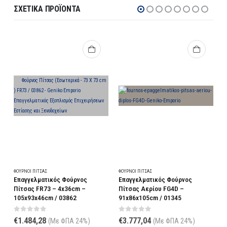
ΣΧΕΤΙΚΆ ΠΡΟΪΌΝΤΑ
ΦΟΎΡΝΟΙ ΠΊΤΣΑΣ
ΦΟΎΡΝΟΙ ΠΊΤΣΑΣ
Φ
Επαγγελματικός Φούρνος
Επαγγελματικός Φούρνος
Ε
Πίτσας FR73 – 4x36cm –
Πίτσας Αερίου FG4D –
Π
105x93x46cm / 03862
91x86x105cm / 01345
1
0
out of 5
0
out of 5
€
1.484,28
€
3.777,04
(Με ΦΠΑ 24%)
(Με ΦΠΑ 24%)