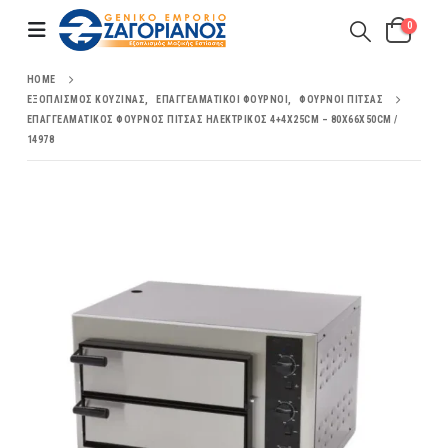
0
HOME
ΕΞΟΠΛΙΣΜΌΣ ΚΟΥΖΊΝΑΣ
,
ΕΠΑΓΓΕΛΜΑΤΙΚΟΊ ΦΟΎΡΝΟΙ
,
ΦΟΎΡΝΟΙ ΠΊΤΣΑΣ
ΕΠΑΓΓΕΛΜΑΤΙΚΌΣ ΦΟΎΡΝΟΣ ΠΊΤΣΑΣ ΗΛΕΚΤΡΙΚΌΣ 4+4X25CM – 80X66X50CM /
14978