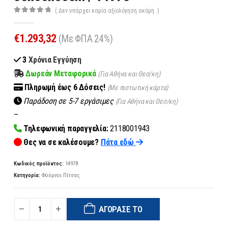
( Δεν υπάρχει καμία αξιολόγηση ακόμη. )
0
out of 5
€
1.293,32
(Με ΦΠΑ 24%)
3
Χρόνια Εγγύηση
Δωρεάν Μεταφορικά
(Για Αθήνα και Θεσ/κη)
Πληρωμή
έως 6
Δόσεις!
(Με πιστωτική κάρτα)
Παράδοση σε 5-7 εργάσιμες
(Για Αθήνα και Θεσ/κη)
–
Τηλεφωνική παραγγελία:
2118001943
Θες να σε καλέσουμε?
Πάτα εδώ
Κωδικός προϊόντος:
14978
Κατηγορία:
Φούρνοι Πίτσας
ΑΓΌΡΑΣΈ ΤΟ