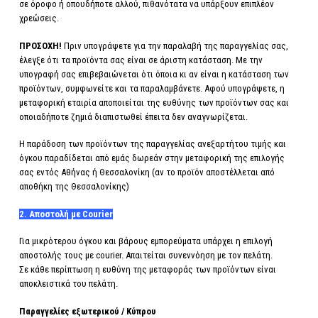
σε όροφο ή οπουδήποτε αλλού, πιθανότατα να υπάρξουν επιπλέον
χρεώσεις.
ΠΡΟΣΟΧΗ!
Πριν υπογράψετε για την παραλαβή της παραγγελίας σας,
έλεγξε ότι τα προϊόντα σας είναι σε άριστη κατάσταση. Με την
υπογραφή σας επιβεβαιώνεται ότι όποια κι αν είναι η κατάσταση των
προϊόντων, συμφωνείτε και τα παραλαμβάνετε. Αφού υπογράψετε, η
μεταφορική εταιρία αποποιείται της ευθύνης των προϊόντων σας και
οποιαδήποτε ζημιά διαπιστωθεί έπειτα δεν αναγνωρίζεται.
Η παράδοση των προϊόντων της παραγγελίας ανεξαρτήτου τιμής και
όγκου παραδίδεται από εμάς δωρεάν στην μεταφορική της επιλογής
σας εντός Αθήνας ή Θεσσαλονίκη (αν το προϊόν αποστέλλεται από
αποθήκη της Θεσσαλονίκης)
2. Αποστολή με Courier
Για μικρότερου όγκου και βάρους εμπορεύματα υπάρχει η επιλογή
αποστολής τους με courier. Απαιτείται συνεννόηση με τον πελάτη.
Σε κάθε περίπτωση η ευθύνη της μεταφοράς των προϊόντων είναι
αποκλειστικά του πελάτη.
Παραγγελίες
εξωτερικού / Κύπρου