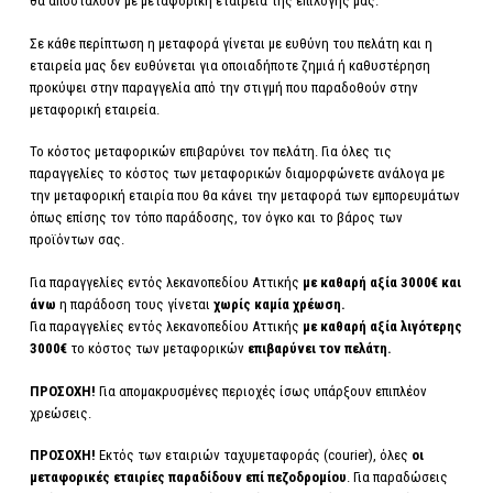
θα αποσταλούν με μεταφορική εταιρεία της επιλογής μας.
Σε κάθε περίπτωση η μεταφορά γίνεται με ευθύνη του πελάτη και η
εταιρεία μας δεν ευθύνεται για οποιαδήποτε ζημιά ή καθυστέρηση
προκύψει στην παραγγελία από την στιγμή που παραδοθούν στην
μεταφορική εταιρεία.
Το κόστος μεταφορικών επιβαρύνει τον πελάτη. Για όλες τις
παραγγελίες το κόστος των μεταφορικών διαμορφώνετε ανάλογα με
την μεταφορική εταιρία που θα κάνει την μεταφορά των εμπορευμάτων
όπως επίσης τον τόπο παράδοσης, τον όγκο και το βάρος των
προϊόντων σας.
Για παραγγελίες εντός λεκανοπεδίου Αττικής
με καθαρή αξία 3000€ και
άνω
η παράδοση τους γίνεται
χωρίς καμία χρέωση.
Για παραγγελίες εντός λεκανοπεδίου Αττικής
με καθαρή αξία λιγότερης
3000€
το κόστος των μεταφορικών
επιβαρύνει τον πελάτη.
ΠΡΟΣΟΧΗ!
Για απομακρυσμένες περιοχές ίσως υπάρξουν επιπλέον
χρεώσεις.
ΠΡΟΣΟΧΗ!
Εκτός των εταιριών ταχυμεταφοράς (courier), όλες
οι
μεταφορικές εταιρίες παραδίδουν επί πεζοδρομίου
. Για παραδώσεις