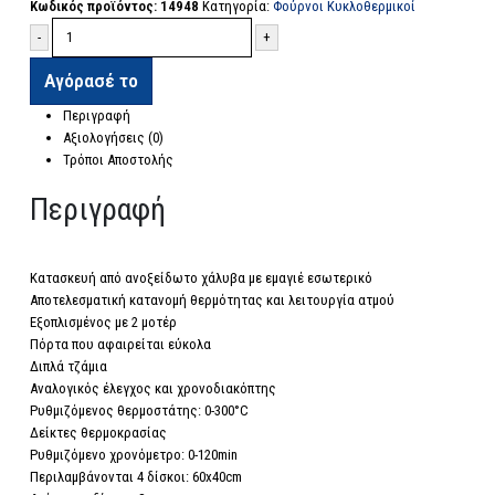
Κωδικός προϊόντος:
14948
Κατηγορία:
Φούρνοι Κυκλοθερμικοί
-
+
Αγόρασέ το
Περιγραφή
Αξιολογήσεις (0)
Τρόποι Αποστολής
Περιγραφή
Κατασκευή από ανοξείδωτο χάλυβα με εμαγιέ εσωτερικό
Αποτελεσματική κατανομή θερμότητας και λειτουργία ατμού
Εξοπλισμένος με 2 μοτέρ
Πόρτα που αφαιρείται εύκολα
Διπλά τζάμια
Αναλογικός έλεγχος και χρονοδιακόπτης
Ρυθμιζόμενος θερμοστάτης: 0-300°C
Δείκτες θερμοκρασίας
Ρυθμιζόμενο χρονόμετρο: 0-120min
Περιλαμβάνονται 4 δίσκοι: 60x40cm