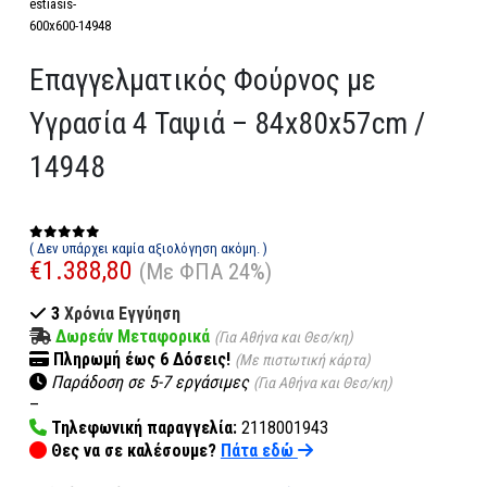
Επαγγελματικός Φούρνος με
Υγρασία 4 Ταψιά – 84x80x57cm /
14948
( Δεν υπάρχει καμία αξιολόγηση ακόμη. )
0
out of 5
€
1.388,80
(Με ΦΠΑ 24%)
3
Χρόνια Εγγύηση
Δωρεάν Μεταφορικά
(Για Αθήνα και Θεσ/κη)
Πληρωμή
έως 6
Δόσεις!
(Με πιστωτική κάρτα)
Παράδοση σε 5-7 εργάσιμες
(Για Αθήνα και Θεσ/κη)
–
Τηλεφωνική παραγγελία:
2118001943
Θες να σε καλέσουμε?
Πάτα εδώ