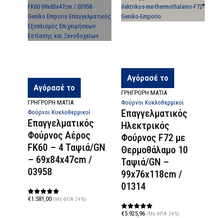
Αγόρασέ το
Αγόρασέ το
ΓΡΗΓΡΟΡΗ ΜΑΤΙΑ
Γ
ΓΡΗΓΡΟΡΗ ΜΑΤΙΑ
Φούρνοι Κυκλοθερμικοί
Φ
Επαγγελματικός
Φούρνοι Κυκλοθερμικοί
Επαγγελματικός
Ηλεκτρικός
Φούρνος Αέρος
Φούρνος F72 με
FK60 – 4 Ταψιά/GN
Θερμοθάλαμο 10
– 69x84x47cm /
Ταψιά/GN –
03958
99x76x118cm /
01314
€
1.581,00
(Με ΦΠΑ 24%)
0
out of 5
€
5.925,96
(Με ΦΠΑ 24%)
0
out of 5