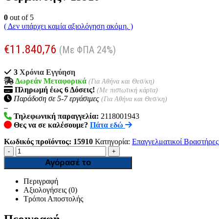
0
out of 5
( Δεν υπάρχει καμία αξιολόγηση ακόμη. )
€
11.840,76
(Με ΦΠΑ 24%)
3
Χρόνια Εγγύηση
Δωρεάν Μεταφορικά
(Για Αθήνα και Θεσ/κη)
Πληρωμή
έως 6
Δόσεις!
(Με πιστωτική κάρτα)
Παράδοση σε 5-7 εργάσιμες
(Για Αθήνα και Θεσ/κη)
–
Τηλεφωνική παραγγελία:
2118001943
Θες να σε καλέσουμε?
Πάτα εδώ
Κωδικός προϊόντος:
15910
Κατηγορία:
Επαγγελματικοί Βραστήρες
-
+
Αγόρασέ το
Περιγραφή
Αξιολογήσεις (0)
Τρόποι Αποστολής