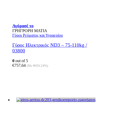
Αγόρασέ το
ΓΡΗΓΡΟΡΗ ΜΑΤΙΑ
Γύροι Ρεύματος και Υγραερίου
Γύρος Ηλεκτρικός ND3 – 75-110kg /
03800
0
out of 5
€
757,64
(Με ΦΠΑ 24%)