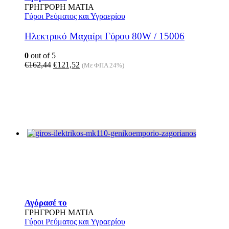
ΓΡΗΓΡΟΡΗ ΜΑΤΙΑ
Γύροι Ρεύματος και Υγραερίου
Ηλεκτρικό Μαχαίρι Γύρου 80W / 15006
0
out of 5
Original
Η
€
162,44
€
121,52
(Με ΦΠΑ 24%)
price
τρέχουσα
was:
τιμή
€162,44.
είναι:
€121,52.
Αγόρασέ το
ΓΡΗΓΡΟΡΗ ΜΑΤΙΑ
Γύροι Ρεύματος και Υγραερίου