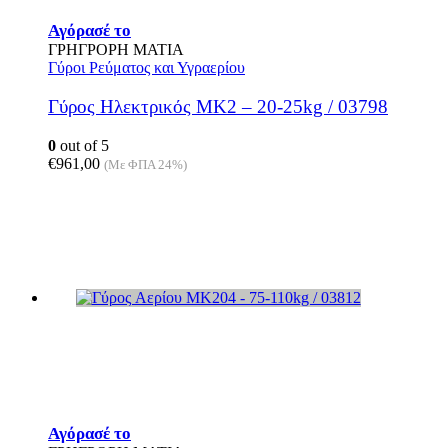
Αγόρασέ το
ΓΡΗΓΡΟΡΗ ΜΑΤΙΑ
Γύροι Ρεύματος και Υγραερίου
Γύρος Ηλεκτρικός MK2 – 20-25kg / 03798
0
out of 5
€
961,00
(Με ΦΠΑ 24%)
Αγόρασέ το