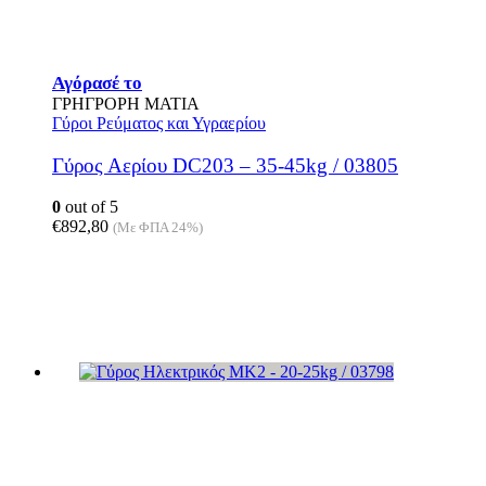
Αγόρασέ το
ΓΡΗΓΡΟΡΗ ΜΑΤΙΑ
Γύροι Ρεύματος και Υγραερίου
Γύρος Αερίου DC203 – 35-45kg / 03805
0
out of 5
€
892,80
(Με ΦΠΑ 24%)