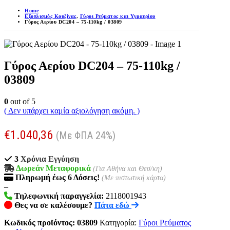
Home
Εξοπλισμός Κουζίνας
,
Γύροι Ρεύματος και Υγραερίου
Γύρος Αερίου DC204 – 75-110kg / 03809
Γύρος Αερίου DC204 – 75-110kg /
03809
0
out of 5
( Δεν υπάρχει καμία αξιολόγηση ακόμη. )
€
1.040,36
(Με ΦΠΑ 24%)
3
Χρόνια Εγγύηση
Δωρεάν Μεταφορικά
(Για Αθήνα και Θεσ/κη)
Πληρωμή
έως 6
Δόσεις!
(Με πιστωτική κάρτα)
–
Τηλεφωνική παραγγελία:
2118001943
Θες να σε καλέσουμε?
Πάτα εδώ
Κωδικός προϊόντος:
03809
Κατηγορία:
Γύροι Ρεύματος