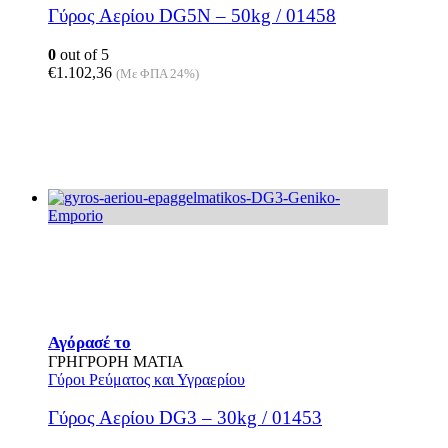
Γύρος Αερίου DG5N – 50kg / 01458
0
out of 5
€
1.102,36
(Με ΦΠΑ 24%)
Αγόρασέ το
ΓΡΗΓΡΟΡΗ ΜΑΤΙΑ
Γύροι Ρεύματος και Υγραερίου
Γύρος Αερίου DG3 – 30kg / 01453