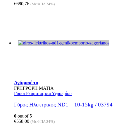
€
680,76
(Με ΦΠΑ 24%)
Αγόρασέ το
ΓΡΗΓΡΟΡΗ ΜΑΤΙΑ
Γύροι Ρεύματος και Υγραερίου
Γύρος Ηλεκτρικός ND1 – 10-15kg / 03794
0
out of 5
€
558,00
(Με ΦΠΑ 24%)