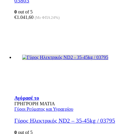
03803
0
out of 5
€
1.041,60
(Με ΦΠΑ 24%)
Αγόρασέ το
ΓΡΗΓΡΟΡΗ ΜΑΤΙΑ
Γύροι Ρεύματος και Υγραερίου
Γύρος Ηλεκτρικός ND2 – 35-45kg / 03795
0
out of 5