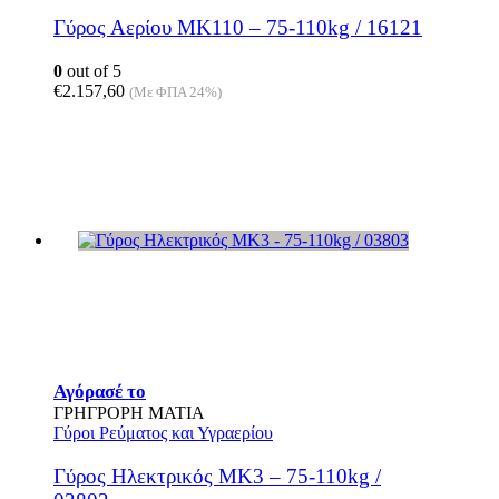
Γύρος Αερίου MK110 – 75-110kg / 16121
0
out of 5
€
2.157,60
(Με ΦΠΑ 24%)
Αγόρασέ το
ΓΡΗΓΡΟΡΗ ΜΑΤΙΑ
Γύροι Ρεύματος και Υγραερίου
Γύρος Ηλεκτρικός MK3 – 75-110kg /