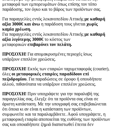
μεταφορά των εμπορευμάτων όπως επίσης τον τόπο
παράδοσης, τον όγκο και το βάρος των προϊόντων σας.
Για παραγγελίες εντός λεκανοπεδίου Αττικής
με καθαρή
αξία 3000€ και άνω
η παράδοση τους γίνεται
χωρίς
καμία χρέωση.
Για παραγγελίες εντός λεκανοπεδίου Αττικής
με καθαρή
αξία λιγότερης 3000€
το κόστος των
μεταφορικών
επιβαρύνει τον πελάτη.
ΠΡΟΣΟΧΗ!
Για απομακρυσμένες περιοχές ίσως
υπάρξουν επιπλέον χρεώσεις.
ΠΡΟΣΟΧΗ!
Εκτός των εταιριών ταχυμεταφοράς (courier),
όλες
οι μεταφορικές εταιρίες παραδίδουν επί
πεζοδρομίου
. Για παραδώσεις σε όροφο ή οπουδήποτε
αλλού, πιθανότατα να υπάρξουν επιπλέον χρεώσεις.
ΠΡΟΣΟΧΗ!
Πριν υπογράψετε για την παραλαβή της
παραγγελίας σας, έλεγξε ότι τα προϊόντα σας είναι σε
άριστη κατάσταση. Με την υπογραφή σας επιβεβαιώνεται
ότι όποια κι αν είναι η κατάσταση των προϊόντων,
συμφωνείτε και τα παραλαμβάνετε. Αφού υπογράψετε, η
μεταφορική εταιρία αποποιείται της ευθύνης των προϊόντων
σας και οποιαδήποτε ζημιά διαπιστωθεί έπειτα δεν