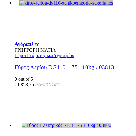
Αγόρασέ το
ΓΡΗΓΡΟΡΗ ΜΑΤΙΑ
Γύροι Ρεύματος και Υγραερίου
Γύρος Αερίου DG110 – 75-110kg / 03813
0
out of 5
€
1.858,76
(Με ΦΠΑ 24%)