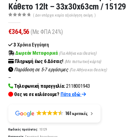
Κάθετο 12lt – 33x30x63cm / 15129
( Δεν υπάρχει καμία αξιολόγηση ακόμη. )
0
out of 5
€
364,56
(Με ΦΠΑ 24%)
3
Χρόνια Εγγύηση
Δωρεάν Μεταφορικά
(Για Αθήνα και Θεσ/κη)
Πληρωμή
έως 6
Δόσεις!
(Με πιστωτική κάρτα)
Παράδοση σε 5-7 εργάσιμες
(Για Αθήνα και Θεσ/κη)
–
Τηλεφωνική παραγγελία:
2118001943
Θες να σε καλέσουμε?
Πάτα εδώ
161 κριτικές
Κωδικός προϊόντος:
15129
Κατηγορία:
Γεμιστικά Λουκάνικων