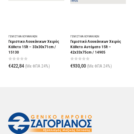
ΓΕΜΙΣΤΙΚΆ ΛΟΥΚΆΝΙΚΩΝ
ΓΕΜΙΣΤΙΚΆ ΛΟΥΚΆΝΙΚΩΝ
Γ
Γεμιστικο Λουκάνικων Χειρός
Γεμιστικό Λουκάνικων Χειρός
Κάθετο 15lt – 33x30x71cm /
Κάθετο Αυτόματο 15lt –
Ο
15130
42x33x75cm / 14905
0
out of 5
0
out of 5
€
422,84
€
930,00
(Με ΦΠΑ 24%)
(Με ΦΠΑ 24%)