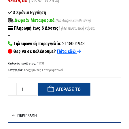
€
489,80
(Με ΦΠΑ 24%)
3
Χρόνια Εγγύηση
Δωρεάν Μεταφορικά
(Για Αθήνα και Θεσ/κη)
Πληρωμή
έως 6
Δόσεις!
(Με πιστωτική κάρτα)
–
Τηλεφωνική παραγγελία:
2118001943
Θες να σε καλέσουμε?
Πάτα εδώ
Κωδικός προϊόντος:
11131
Κατηγορία:
Αποχυμωτές Επαγγελματικοί
ΑΓΌΡΑΣΈ ΤΟ
ΠΕΡΙΓΡΑΦΉ