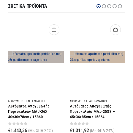
ΣΧΕΤΙΚΆ ΠΡΟΪΌΝΤΑ
ΑΠΟΧΥΜΩΤΈΣ ΕΠΑΓΓΕΛΜΑΤΙΚΟΊ
ΑΠΟΧΥΜΩΤΈΣ ΕΠΑΓΓΕΛΜΑΤΙΚΟΊ
Α
Αυτόματος Αποχυμωτής
Αποχυμωτής 2 Ταχυτήτων – 5lt
Πορτοκαλιών MAJ-25SS –
– 24x45x53cm / 16690
45x36x85cm / 15864
0
out of 5
€
383,16
(Με ΦΠΑ 24%)
0
out of 5
€
1.311,92
(Με ΦΠΑ 24%)