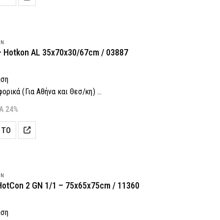
λέσουμε?
Πάτα εδώ
ON
– Hotkon AL 35x70x30/67cm / 03887
ηση
ρικά (Για Αθήνα και Θεσ/κη)
 Δόσεις! (Με πιστωτική κάρτα)
Α 24%
αραγγελία: 2118001943
 ΤΟ
λέσουμε?
Πάτα εδώ
ON
otCon 2 GN 1/1 – 75x65x75cm / 11360
ηση