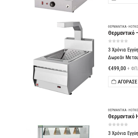
Θες να σε κα
ΘΕΡΜΑΝΤΙΚΆ - HOTK
Θερμαντικό 
0
out of 5
3 Χρόνια Εγγύ
Δωρεάν Μεταφο
Πληρωμή έως 6
€
499,00
+ ΦΠ
–
Τηλεφωνική π
ΑΓΌΡΑΣΈ
Θες να σε κα
ΘΕΡΜΑΝΤΙΚΆ - HOTK
Θερμαντικό H
0
out of 5
3 Χρόνια Εγγύ