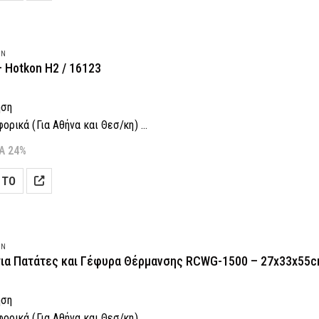
λέσουμε?
Πάτα εδώ
ON
 Hotkon H2 / 16123
ηση
ρικά (Για Αθήνα και Θεσ/κη)
 Δόσεις! (Με πιστωτική κάρτα)
Α 24%
αραγγελία: 2118001943
 ΤΟ
λέσουμε?
Πάτα εδώ
ON
για Πατάτες και Γέφυρα Θέρμανσης RCWG-1500 – 27x33x55c
ηση
ρικά (Για Αθήνα και Θεσ/κη)