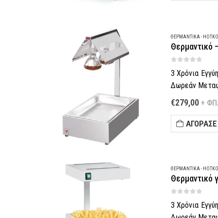
Θες να σε κα
ΘΕΡΜΑΝΤΙΚΆ - HOTK
Θερμαντικό –
0
out of 5
3 Χρόνια Εγγύ
Δωρεάν Μεταφο
Πληρωμή έως 6
€
279,00
+ ΦΠ
–
Τηλεφωνική π
ΑΓΌΡΑΣΈ
Θες να σε κα
ΘΕΡΜΑΝΤΙΚΆ - HOTK
Θερμαντικό 
0
out of 5
3 Χρόνια Εγγύ
Δωρεάν Μεταφο