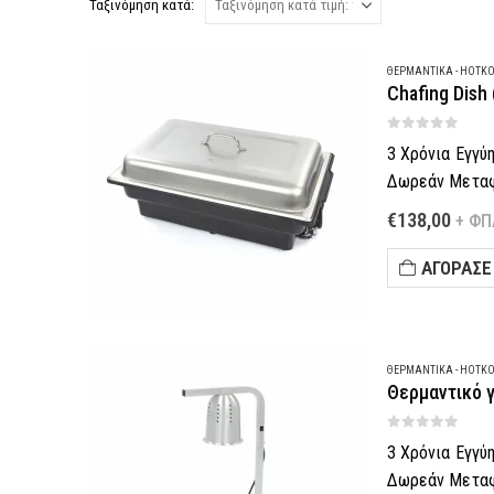
Ταξινόμηση κατά:
ΘΕΡΜΑΝΤΙΚΆ - HOTK
Chafing Dish
0
out of 5
3 Χρόνια Εγγύ
Δωρεάν Μεταφο
Πληρωμή έως 6
€
138,00
+ ΦΠ
Παράδοση σε 5
–
ΑΓΌΡΑΣΈ
Τηλεφωνική π
Θες να…
ΘΕΡΜΑΝΤΙΚΆ - HOTK
Θερμαντικό γ
0
out of 5
3 Χρόνια Εγγύ
Δωρεάν Μεταφο