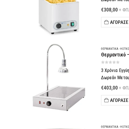
Πληρωμή έως 6
€
308,00
+ ΦΠ
–
Τηλεφωνική π
ΑΓΌΡΑΣΈ
Θες να σε κα
ΘΕΡΜΑΝΤΙΚΆ - HOTK
Θερμαντικό 
0
out of 5
3 Χρόνια Εγγύ
Δωρεάν Μεταφο
Πληρωμή έως 6
€
403,00
+ ΦΠ
–
Τηλεφωνική π
ΑΓΌΡΑΣΈ
Θες να σε κα
ΘΕΡΜΑΝΤΙΚΆ - HOTK