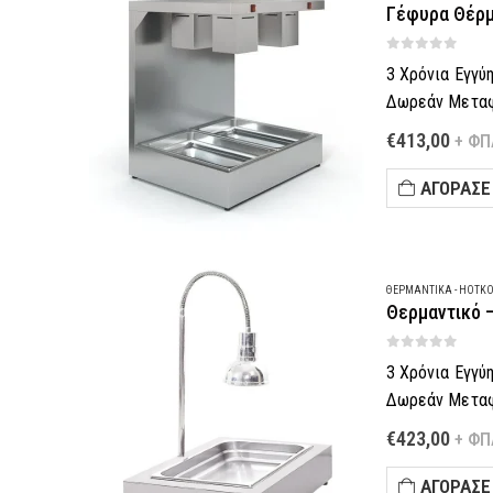
Γέφυρα Θέρμ
0
out of 5
3 Χρόνια Εγγύ
Δωρεάν Μεταφο
Πληρωμή έως 6
€
413,00
+ ΦΠ
–
Τηλεφωνική π
ΑΓΌΡΑΣΈ
Θες να σε κα
ΘΕΡΜΑΝΤΙΚΆ - HOTK
Θερμαντικό 
0
out of 5
3 Χρόνια Εγγύ
Δωρεάν Μεταφο
Πληρωμή έως 6
€
423,00
+ ΦΠ
–
Τηλεφωνική π
ΑΓΌΡΑΣΈ