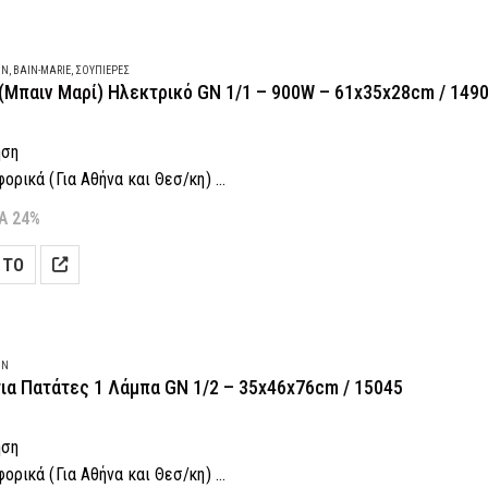
ON
,
BAIN-MARIE
,
ΣΟΥΠΙΈΡΕΣ
 (Μπαιν Μαρί) Ηλεκτρικό GN 1/1 – 900W – 61x35x28cm / 149
ηση
ρικά (Για Αθήνα και Θεσ/κη)
 Δόσεις! (Με πιστωτική κάρτα)
Α 24%
-7 εργάσιμες (Για Αθήνα και Θεσ/κη)
 ΤΟ
αραγγελία: 2118001943
ON
ια Πατάτες 1 Λάμπα GN 1/2 – 35x46x76cm / 15045
ηση
ρικά (Για Αθήνα και Θεσ/κη)