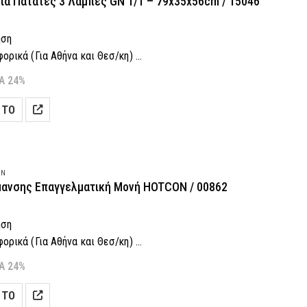
ια Πατάτες 3 Λάμπες GN 1/1 – 79x35x56cm / 15046
ηση
ρικά (Για Αθήνα και Θεσ/κη)
 Δόσεις! (Με πιστωτική κάρτα)
Α 24%
-7 εργάσιμες (Για Αθήνα και Θεσ/κη)
 ΤΟ
αραγγελία: 2118001943
ON
ανσης Επαγγελματική Μονή HOTCON / 00862
ηση
ρικά (Για Αθήνα και Θεσ/κη)
 Δόσεις! (Με πιστωτική κάρτα)
Α 24%
αραγγελία: 2118001943
 ΤΟ