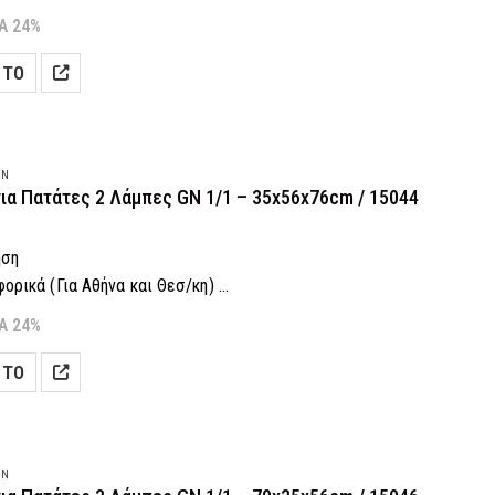
 Δόσεις! (Με πιστωτική κάρτα)
Α 24%
-7 εργάσιμες (Για Αθήνα και Θεσ/κη)
 ΤΟ
αραγγελία: 2118001943
ON
ια Πατάτες 2 Λάμπες GN 1/1 – 35x56x76cm / 15044
ηση
ρικά (Για Αθήνα και Θεσ/κη)
 Δόσεις! (Με πιστωτική κάρτα)
Α 24%
-7 εργάσιμες (Για Αθήνα και Θεσ/κη)
 ΤΟ
αραγγελία: 2118001943
ON