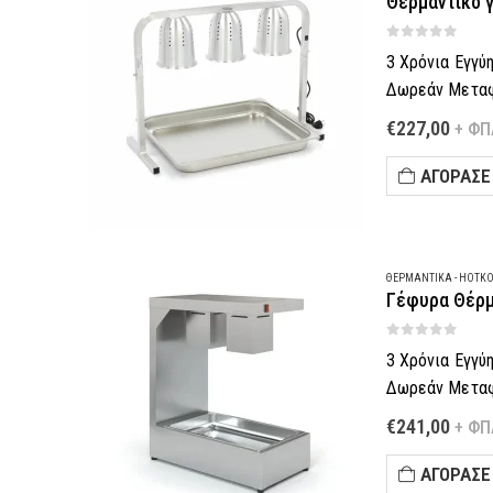
Θερμαντικό γ
0
out of 5
3 Χρόνια Εγγύ
Δωρεάν Μεταφο
Πληρωμή έως 6
€
227,00
+ ΦΠ
Παράδοση σε 5
–
ΑΓΌΡΑΣΈ
Τηλεφωνική π
Θες να…
ΘΕΡΜΑΝΤΙΚΆ - HOTK
Γέφυρα Θέρμ
0
out of 5
3 Χρόνια Εγγύ
Δωρεάν Μεταφο
Πληρωμή έως 6
€
241,00
+ ΦΠ
–
Τηλεφωνική π
ΑΓΌΡΑΣΈ