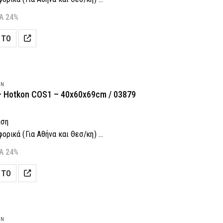
 Δόσεις! (Με πιστωτική κάρτα)
Α 24%
αραγγελία: 2118001943
 ΤΟ
λέσουμε?
Πάτα εδώ
ON
– Hotkon COS1 – 40x60x69cm / 03879
ηση
ρικά (Για Αθήνα και Θεσ/κη)
 Δόσεις! (Με πιστωτική κάρτα)
Α 24%
αραγγελία: 2118001943
 ΤΟ
λέσουμε?
Πάτα εδώ
ON