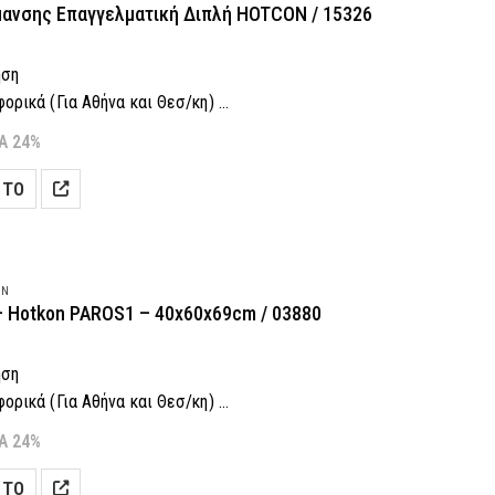
ανσης Επαγγελματική Διπλή HOTCON / 15326
ηση
ρικά (Για Αθήνα και Θεσ/κη)
 Δόσεις! (Με πιστωτική κάρτα)
Α 24%
αραγγελία: 2118001943
 ΤΟ
λέσουμε?
Πάτα εδώ
ON
– Hotkon PAROS1 – 40x60x69cm / 03880
ηση
ρικά (Για Αθήνα και Θεσ/κη)
 Δόσεις! (Με πιστωτική κάρτα)
Α 24%
αραγγελία: 2118001943
 ΤΟ