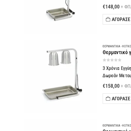
Πληρωμή έως 6
€
148,00
+ ΦΠ
Παράδοση σε 5
–
ΑΓΌΡΑΣΈ
Τηλεφωνική π
Θες να…
ΘΕΡΜΑΝΤΙΚΆ - HOTK
Θερμαντικό γ
0
out of 5
3 Χρόνια Εγγύ
Δωρεάν Μεταφο
Πληρωμή έως 6
€
158,00
+ ΦΠ
Παράδοση σε 5
–
ΑΓΌΡΑΣΈ
Τηλεφωνική π
Θες να…
ΘΕΡΜΑΝΤΙΚΆ - HOTK