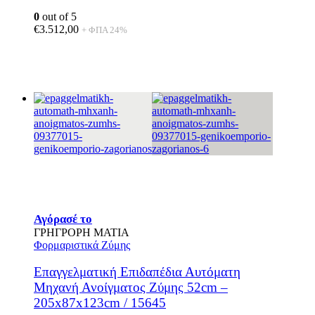
0
out of 5
€
3.512,00
+ ΦΠΑ 24%
Αγόρασέ το
ΓΡΗΓΡΟΡΗ ΜΑΤΙΑ
Φορμαριστικά Ζύμης
Επαγγελματική Επιδαπέδια Αυτόματη
Μηχανή Ανοίγματος Ζύμης 52cm –
205x87x123cm / 15645