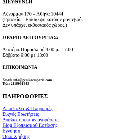
ΔΙΕΥΘΥΝΣΗ
Λένορμαν 170 – Αθήνα 10444
(Γραφεία – Επίσκεψη κατόπιν ραντεβού.
Δεν υπάρχει εκθεσιακός χώρος.)
ΩΡΑΡΙΟ ΛΕΙΤΟΥΡΓΙΑΣ:
Δευτέρα-Παρασκευή 9:00 με 17:00
Σάββατο 9:00 με 13:00
ΕΠΙΚΟΙΝΩΝΙΑ
Email
: info@genikoemporio.com
Τηλ
.: 2118001943
ΠΛΗΡΟΦΟΡΙΕΣ
Αποστολές & Πληρωμές
Συχνές Ερωτήσεις
Διαβάστε το πριν αγοράσετε.
Blog Εξοπλισμού Εστίασης
Εγγύηση
Όροι Χρήσης