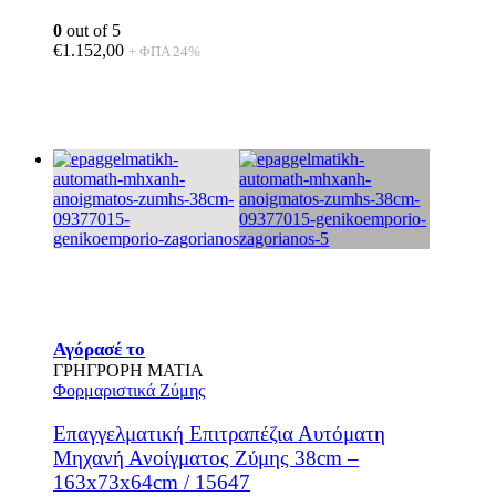
0
out of 5
€
1.152,00
+ ΦΠΑ 24%
Αγόρασέ το
ΓΡΗΓΡΟΡΗ ΜΑΤΙΑ
Φορμαριστικά Ζύμης
Επαγγελματική Επιτραπέζια Αυτόματη
Μηχανή Ανοίγματος Ζύμης 38cm –
163x73x64cm / 15647