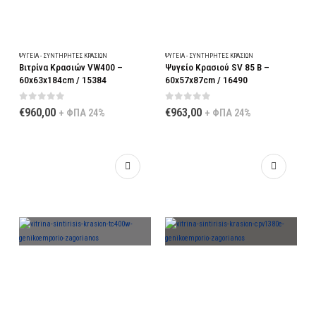
ΨΥΓΕΊΑ - ΣΥΝΤΗΡΗΤΈΣ ΚΡΑΣΙΏΝ
ΨΥΓΕΊΑ - ΣΥΝΤΗΡΗΤΈΣ ΚΡΑΣΙΏΝ
Βιτρίνα Κρασιών VW400 –
Ψυγείο Κρασιού SV 85 B –
60x63x184cm / 15384
60x57x87cm / 16490
0
out of 5
0
out of 5
€
960,00
€
963,00
+ ΦΠΑ 24%
+ ΦΠΑ 24%