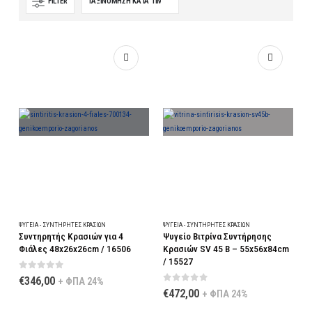
FILTER
ΨΥΓΕΊΑ - ΣΥΝΤΗΡΗΤΈΣ ΚΡΑΣΙΏΝ
ΨΥΓΕΊΑ - ΣΥΝΤΗΡΗΤΈΣ ΚΡΑΣΙΏΝ
Συντηρητής Κρασιών για 4
Ψυγείο Βιτρίνα Συντήρησης
Φιάλες 48x26x26cm / 16506
Κρασιών SV 45 B – 55x56x84cm
/ 15527
0
out of 5
€
346,00
+ ΦΠΑ 24%
0
out of 5
€
472,00
+ ΦΠΑ 24%