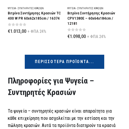
ΨΥΓΕΊΑ - ΣΥΝΤΗΡΗΤΈΣ ΚΡΑΣΙΏΝ
ΨΥΓΕΊΑ - ΣΥΝΤΗΡΗΤΈΣ ΚΡΑΣΙΏΝ
Βιτρίνα Συντήρησης Κρασιών TC
Βιτρίνα Συντήρησης Κρασιών
400 W PR 60x62x185cm / 16374
CPV1380E – 60x64x184cm /
12181
0
out of 5
€
1.013,00
+ ΦΠΑ 24%
0
out of 5
€
1.098,00
+ ΦΠΑ 24%
ΠΕΡΙΣΣΌΤΕΡΑ ΠΡΟΪΌΝΤΑ...
Πληροφορίες για Ψυγεία –
Συντηρητές Κρασιών
Τα ψυγεία – συντηρητές κρασιών είναι απαραίτητα για
κάθε επιχείρηση που ασχολείται με την εστίαση και την
πώληση κρασιών. Αυτά τα προϊόντα διατηρούν τα κρασιά