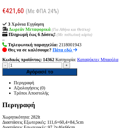
€
421,60
(Με ΦΠΑ 24%)
3
Χρόνια Εγγύηση
Δωρεάν Μεταφορικά
(Για Αθήνα και Θεσ/κη)
Πληρωμή
έως 6
Δόσεις!
(Με πιστωτική κάρτα)
–
Τηλεφωνική παραγγελία:
2118001943
Θες να σε καλέσουμε?
Πάτα εδώ
Κωδικός προϊόντος:
14362
Κατηγορία:
Καταψύκτες Μπαούλα
-
+
Αγόρασέ το
Περιγραφή
Αξιολογήσεις (0)
Τρόποι Αποστολής
Περιγραφή
Χωρητικότητα: 282lt
Διαστάσεις Εξωτερικές: 111,6×60,4×84,5cm
Διαστάσεις Εσωτερικές: 97,2x46x66cm