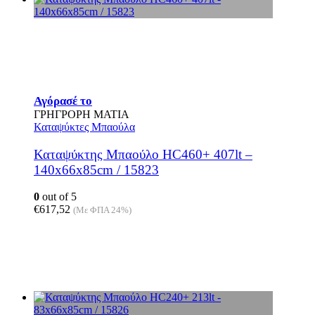
Αγόρασέ το
ΓΡΗΓΡΟΡΗ ΜΑΤΙΑ
Καταψύκτες Μπαούλα
Καταψύκτης Μπαούλο HC460+ 407lt –
140x66x85cm / 15823
0
out of 5
€
617,52
(Με ΦΠΑ 24%)