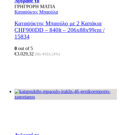
Αγόρασέ το
ΓΡΗΓΡΟΡΗ ΜΑΤΙΑ
Καταψύκτες Μπαούλα
Καταψύκτης Μπαούλο με 2 Καπάκια
CHF900DD – 840lt – 206x88x99cm /
15834
0
out of 5
€
3.029,32
(Με ΦΠΑ 24%)