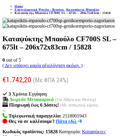
Home
Επαγγελματικά Ψυγεία - Βιτρίνες
,
Καταψύκτες Μπαούλα
Καταψύκτης Μπαούλο CF700S SL – 675lt – 206x72x83cm / 15828
Καταψύκτης Μπαούλο CF700S SL –
675lt – 206x72x83cm / 15828
0
out of 5
( Δεν υπάρχει καμία αξιολόγηση ακόμη. )
€
1.742,20
(Με ΦΠΑ 24%)
3
Χρόνια Εγγύηση
Δωρεάν Μεταφορικά
(Για Αθήνα και Θεσ/κη)
Πληρωμή
έως 6
Δόσεις!
(Με πιστωτική κάρτα)
–
Τηλεφωνική παραγγελία:
2118001943
Θες να σε καλέσουμε?
Πάτα εδώ
Κωδικός προϊόντος:
15828
Κατηγορία:
Καταψύκτες