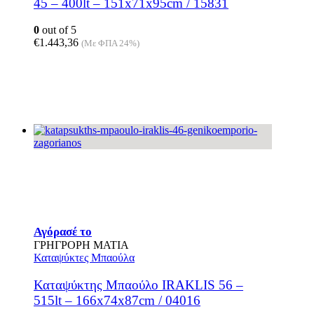
45 – 400lt – 151x71x95cm / 15831
0
out of 5
€
1.443,36
(Με ΦΠΑ 24%)
Αγόρασέ το
ΓΡΗΓΡΟΡΗ ΜΑΤΙΑ
Καταψύκτες Μπαούλα
Καταψύκτης Μπαούλο IRAKLIS 56 –
515lt – 166x74x87cm / 04016