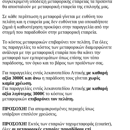
συγκεκριμένη υπόδειξη μεταφορικής εταιρείας τα προϊόντα
θα αποσταλούν με μεταφορική εταιρεία της επιλογής μας.
Σε κάθε περίπτωση η μεταφορά γίνεται με ευθύνη του
πελάτη και η εταιρεία μας δεν ευθύνεται για οποιαδήποτε
ζημιά ή καθυστέρηση προκύψει στην παραγγελία από την
στιγμή που παραδοθούν στην μεταφορική εταιρεία.
Το κόστος μεταφορικών επιβαρύνει τον πελάτη. Για όλες
τις παραγγελίες το κόστος των μεταφορικών διαμορφώνετε
ανάλογα με την μεταφορική εταιρία που θα κάνει την
μεταφορά των εμπορευμάτων όπως επίσης τον τόπο
παράδοσης, τον όγκο και το βάρος των προϊόντων σας.
Για παραγγελίες εντός λεκανοπεδίου Αττικής
με καθαρή
αξία 3000€ και άνω
η παράδοση τους γίνεται
χωρίς
καμία χρέωση.
Για παραγγελίες εντός λεκανοπεδίου Αττικής
με καθαρή
αξία λιγότερης 3000€
το κόστος των
μεταφορικών
επιβαρύνει τον πελάτη.
ΠΡΟΣΟΧΗ!
Για απομακρυσμένες περιοχές ίσως
υπάρξουν επιπλέον χρεώσεις.
ΠΡΟΣΟΧΗ!
Εκτός των εταιριών ταχυμεταφοράς (courier),
όλες
οι μεταφορικές εταιρίες παραδίδουν επί