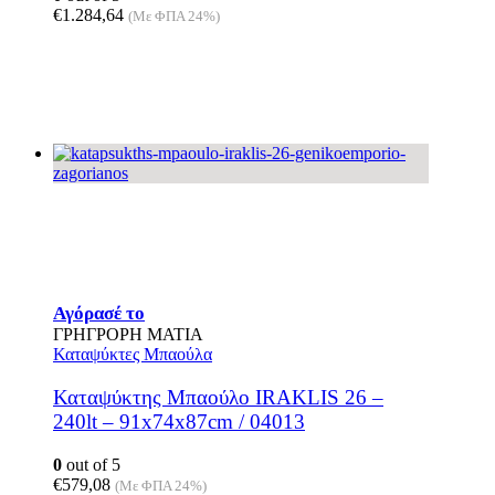
€
1.284,64
(Με ΦΠΑ 24%)
Αγόρασέ το
ΓΡΗΓΡΟΡΗ ΜΑΤΙΑ
Καταψύκτες Μπαούλα
Καταψύκτης Μπαούλο IRAKLIS 26 –
240lt – 91x74x87cm / 04013
0
out of 5
€
579,08
(Με ΦΠΑ 24%)