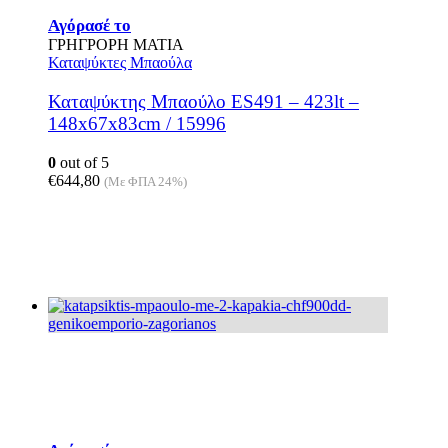
Αγόρασέ το
ΓΡΗΓΡΟΡΗ ΜΑΤΙΑ
Καταψύκτες Μπαούλα
Καταψύκτης Μπαούλο ES491 – 423lt –
148x67x83cm / 15996
0
out of 5
€
644,80
(Με ΦΠΑ 24%)