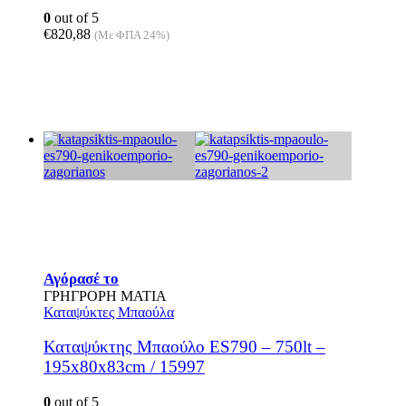
0
out of 5
€
820,88
(Με ΦΠΑ 24%)
Αγόρασέ το
ΓΡΗΓΡΟΡΗ ΜΑΤΙΑ
Καταψύκτες Μπαούλα
Καταψύκτης Μπαούλο ES790 – 750lt –
195x80x83cm / 15997
0
out of 5