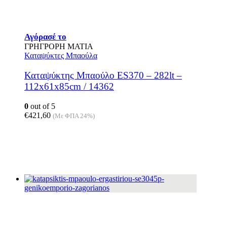
Αγόρασέ το
ΓΡΗΓΡΟΡΗ ΜΑΤΙΑ
Καταψύκτες Μπαούλα
Καταψύκτης Μπαούλο ES370 – 282lt –
112x61x85cm / 14362
0
out of 5
€
421,60
(Με ΦΠΑ 24%)