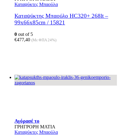
Καταψύκτες Μπαούλα
Καταψύκτης Μπαούλο HC320+ 268lt –
99x66x85cm / 15821
0
out of 5
€
477,40
(Με ΦΠΑ 24%)
Αγόρασέ το
ΓΡΗΓΡΟΡΗ ΜΑΤΙΑ
Καταψύκτες Μπαούλα