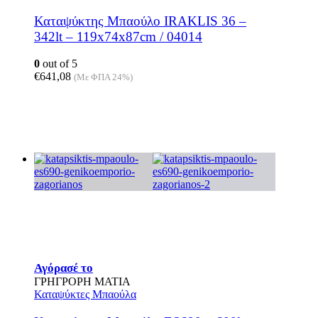
Καταψύκτης Μπαούλο IRAKLIS 36 –
342lt – 119x74x87cm / 04014
0
out of 5
€
641,08
(Με ΦΠΑ 24%)
Αγόρασέ το
ΓΡΗΓΡΟΡΗ ΜΑΤΙΑ
Καταψύκτες Μπαούλα