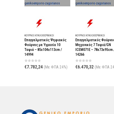
ΦΟΎΡΝΟΙ ΚΥΚΛΟΘΕΡΜΙΚΟΊ
ΦΟΎΡΝΟΙ ΚΥΚΛΟΘΕΡΜΙΚΟΊ
ύρνος
Επαγγελματικός Ψηφιακός
Επαγγελματικός Φούρνος
ιά/GN –
Φούρνος με Υγρασία 10
Μηχανικός 7 Ταψιά/GN
8
Ταψιά – 85x104x113cm /
ICEM071E – 78x73x95cm /
14994
14266
ΠΑ 24%)
0
out of 5
0
out of 5
€
7.782,24
€
6.470,32
(Με ΦΠΑ 24%)
(Με ΦΠΑ 24%