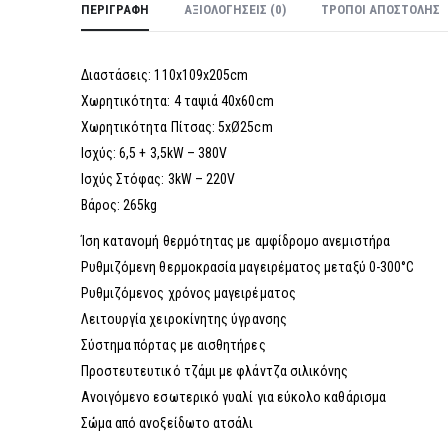
ΠΕΡΙΓΡΑΦΉ
ΑΞΙΟΛΟΓΉΣΕΙΣ (0)
ΤΡΌΠΟΙ ΑΠΟΣΤΟΛΉΣ
Διαστάσεις: 110x109x205cm
Χωρητικότητα: 4 ταψιά 40x60cm
Χωρητικότητα Πίτσας: 5xØ25cm
Ισχύς: 6,5 + 3,5kW – 380V
Ισχύς Στόφας: 3kW – 220V
Βάρος: 265kg
Ίση κατανομή θερμότητας με αμφίδρομο ανεμιστήρα
Ρυθμιζόμενη θερμοκρασία μαγειρέματος μεταξύ 0-300°C
Ρυθμιζόμενος χρόνος μαγειρέματος
Λειτουργία χειροκίνητης ύγρανσης
Σύστημα πόρτας με αισθητήρες
Προστευτευτικό τζάμι με φλάντζα σιλικόνης
Ανοιγόμενο εσωτερικό γυαλί για εύκολο καθάρισμα
Σώμα από ανοξείδωτο ατσάλι