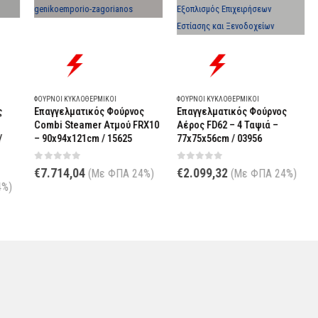
ΦΟΎΡΝΟΙ ΚΥΚΛΟΘΕΡΜΙΚΟΊ
ΦΟΎΡΝΟΙ ΚΥΚΛΟΘΕΡΜΙΚΟΊ
ΦΟ
Επαγγελματικός Φούρνος
Επαγγελματικός Φούρνος
Ε
Combi Steamer Ατμού FRX10
Αέρος FD62 – 4 Ταψιά –
Κ
– 90x94x121cm / 15625
77x75x56cm / 03956
60
0
out of 5
0
out of 5
0
€
7.714,04
€
2.099,32
€
(Με ΦΠΑ 24%)
(Με ΦΠΑ 24%)
)