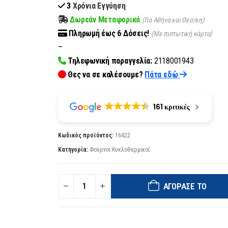
3
Χρόνια Εγγύηση
Δωρεάν Μεταφορικά
(Για Αθήνα και Θεσ/κη)
Πληρωμή
έως 6
Δόσεις!
(Με πιστωτική κάρτα)
–
Τηλεφωνική παραγγελία:
2118001943
Θες να σε καλέσουμε?
Πάτα εδώ
161 κριτικές
Κωδικός προϊόντος:
16422
Κατηγορία:
Φούρνοι Κυκλοθερμικοί
ΑΓΌΡΑΣΈ ΤΟ