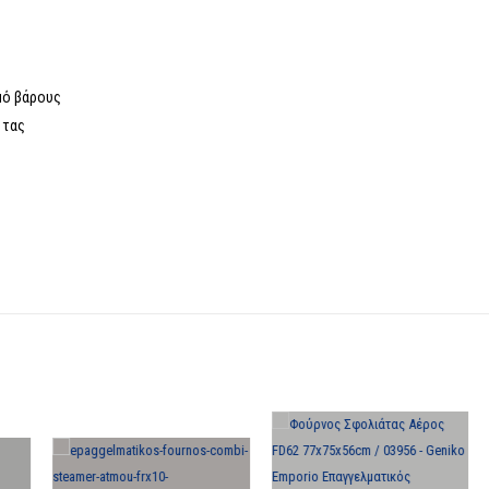
μό βάρους
ητας