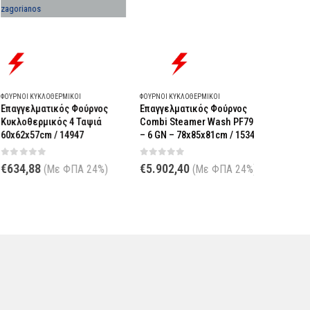
ΎΡΝΟΙ ΚΥΚΛΟΘΕΡΜΙΚΟΊ
ΦΟΎΡΝΟΙ ΚΥΚΛΟΘΕΡΜΙΚΟΊ
ΦΟΎΡΝΟΙ ΚΥΚ
παγγελματικός Φούρνος
Επαγγελματικός Φούρνος
Επαγγελμ
υκλοθερμικός 4 Ταψιά
Combi Steamer Wash PF7906
Κυκλοθερ
x62x57cm / 14947
– 6 GN – 78x85x81cm / 15349
ταψιά με 
15931
out of 5
0
out of 5
634,88
€
5.902,40
(Με ΦΠΑ 24%)
(Με ΦΠΑ 24%)
0
out o
€
763,84