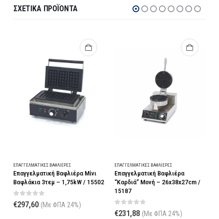
ΣΧΕΤΙΚΆ ΠΡΟΪΌΝΤΑ
G
ΕΠΑΓΓΕΛΜΑΤΙΚΈΣ ΒΑΦΛΙΈΡΕΣ
ΕΠΑΓΓΕΛΜΑΤΙΚΈΣ ΒΑΦΛΙΈΡΕΣ
Ε
Επαγγελματική Βαφλιέρα Μίνι
Επαγγελματική Βαφλιέρα
Ε
/
Βαφλάκια 3τεμ – 1,75kW / 15502
“Καρδιά” Μονή – 26x38x27cm /
5
15187
0
out of 5
€
297,60
(Με ΦΠΑ 24%)
0
out of 5
€
231,88
(Με ΦΠΑ 24%)