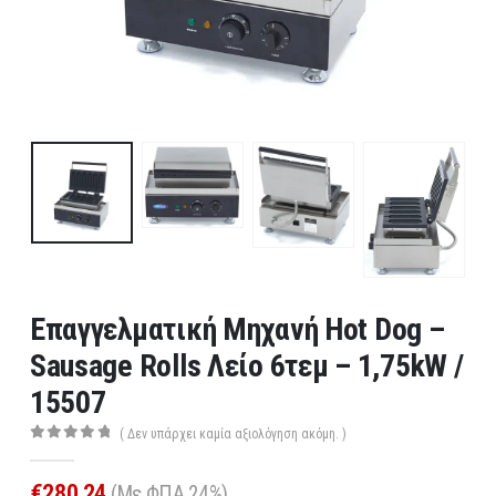
Επαγγελματική Μηχανή Hot Dog –
Sausage Rolls Λείο 6τεμ – 1,75kW /
15507
( Δεν υπάρχει καμία αξιολόγηση ακόμη. )
0
out of 5
€
280,24
(Με ΦΠΑ 24%)