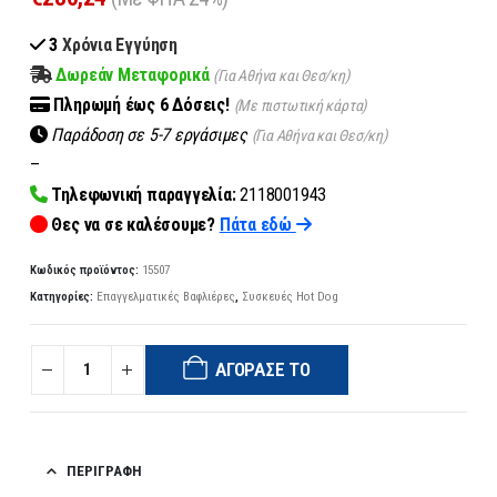
3
Χρόνια Εγγύηση
Δωρεάν Μεταφορικά
(Για Αθήνα και Θεσ/κη)
Πληρωμή
έως 6
Δόσεις!
(Με πιστωτική κάρτα)
Παράδοση σε 5-7 εργάσιμες
(Για Αθήνα και Θεσ/κη)
–
Τηλεφωνική παραγγελία:
2118001943
Θες να σε καλέσουμε?
Πάτα εδώ
Κωδικός προϊόντος:
15507
Κατηγορίες:
Επαγγελματικές Βαφλιέρες
,
Συσκευές Hot Dog
ΑΓΌΡΑΣΈ ΤΟ
ΠΕΡΙΓΡΑΦΉ